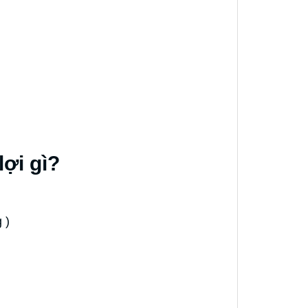
ợi gì?
g )