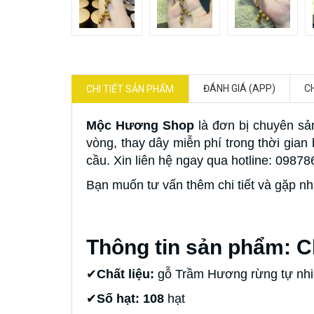
ĐÁNH GIÁ (APP)
C
CHI TIẾT SẢN PHẨM
Mộc Hương Shop
là đơn bị chuyên sả
vòng, thay dây miễn phí trong thời gia
cầu. Xin liên hệ ngay qua hotline: 0987
Bạn muốn tư vấn thêm chi tiết và gặp nh
Thông tin sản phẩm: C
✔
Chất liệu:
gỗ Trầm Hương rừng tự nhi
✔
Số hạt: 108
hạt