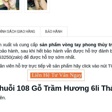
HÍNH SÁCH GIAO HÀNG
BẢO HÀNH
n xuất và cung cấp
sản phẩm vòng tay phong thủy t
n bảo hành, sau khi hết bảo hành vẫn được hỗ trợ đánh
863250(zalo) để được hỗ trợ sớm nhất.
ân viên hỗ trợ trực tiếp về sản phẩm hãy click vào nút
Liên Hệ Tư Vấn Ngay
huỗi 108 Gỗ Trầm Hương 6li Th
ên.