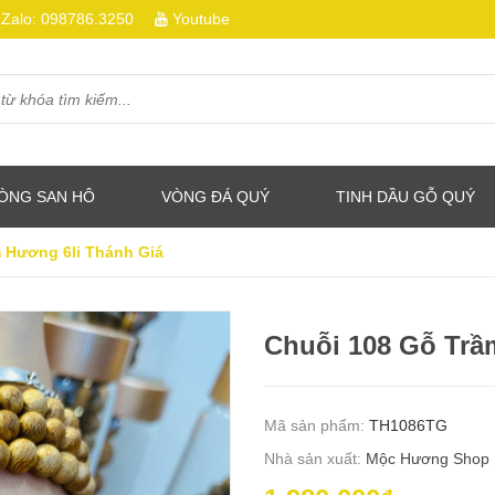
Zalo:
098786.3250
Youtube
ÒNG SAN HÔ
VÒNG ĐÁ QUÝ
TINH DẦU GỖ QUÝ
 Hương 6li Thánh Giá
Chuỗi 108 Gỗ Trầ
Mã sản phẩm:
TH1086TG
Nhà sản xuất:
Mộc Hương Shop