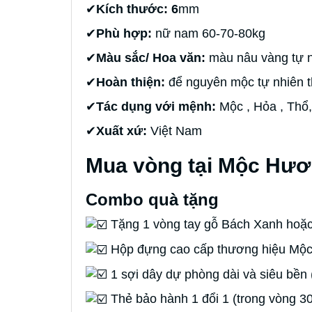
✔
Kích thước: 6
mm
✔
Phù hợp:
nữ nam 60-70-80kg
✔
Màu sắc/ Hoa văn:
màu nâu vàng tự n
✔
Hoàn thiện:
để nguyên mộc tự nhiên 
✔
Tác dụng với mệnh:
Mộc , Hỏa , Thổ,
✔
Xuất xứ:
Việt Nam
Mua vòng tại Mộc Hươ
Combo quà tặng
Tặng 1 vòng tay gỗ Bách Xanh hoặc
Hộp đựng cao cấp thương hiệu M
1 sợi dây dự phòng dài và siêu bền 
Thẻ bảo hành 1 đổi 1 (trong vòng 3