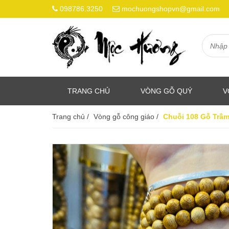
098786.3250
mochuongshopvn@gmail.com
TRANG CHỦ
VÒNG GỖ QUÝ
V
Trang chủ
/
Vòng gỗ công giáo
/
Chuỗi 108 Gỗ Trầm