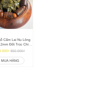
gỗ Cẩm Lai Nu Lông
12mm Đốt Trúc Chìm
Nước
0.000₫
850.000₫
MUA HÀNG