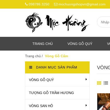
098786.3250
mochuongshopvn@gmail.com
TRANG CHỦ
VÒNG GỖ QUÝ
V
Trang chủ
/
Vòng Gỗ Cẩm
VÒNG
DANH MỤC SẢN PHẨM
VÒNG GỖ QUÝ
TƯỢNG GỖ TRẦM HƯƠNG
VÒNG SAN HÔ