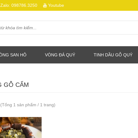
Zalo:
098786.3250
Youtube
ÒNG SAN HÔ
VÒNG ĐÁ QUÝ
TINH DẦU GỖ QUÝ
 GỖ CẨM
(Tổng 1 sản phẩm / 1 trang)