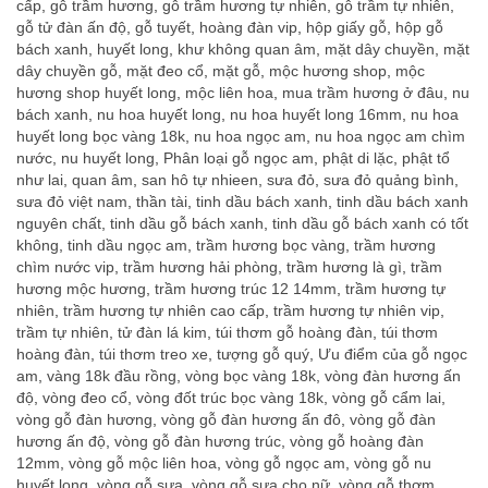
cấp
,
gỗ trầm hương
,
gỗ trầm hương tự nhiên
,
gỗ trầm tự nhiên
,
gỗ tử đàn ấn độ
,
gỗ tuyết
,
hoàng đàn vip
,
hộp giấy gỗ
,
hộp gỗ
bách xanh
,
huyết long
,
khư không quan âm
,
mặt dây chuyền
,
mặt
dây chuyền gỗ
,
mặt đeo cổ
,
mặt gỗ
,
mộc hương shop
,
mộc
hương shop huyết long
,
mộc liên hoa
,
mua trầm hương ở đâu
,
nu
bách xanh
,
nu hoa huyết long
,
nu hoa huyết long 16mm
,
nu hoa
huyết long bọc vàng 18k
,
nu hoa ngọc am
,
nu hoa ngọc am chìm
nước
,
nu huyết long
,
Phân loại gỗ ngọc am
,
phật di lặc
,
phật tổ
như lai
,
quan âm
,
san hô tự nhieen
,
sưa đỏ
,
sưa đỏ quảng bình
,
sưa đỏ việt nam
,
thần tài
,
tinh dầu bách xanh
,
tinh dầu bách xanh
nguyên chất
,
tinh dầu gỗ bách xanh
,
tinh dầu gỗ bách xanh có tốt
không
,
tinh dầu ngọc am
,
trầm hương bọc vàng
,
trầm hương
chìm nước vip
,
trầm hương hải phòng
,
trầm hương là gì
,
trầm
hương mộc hương
,
trầm hương trúc 12 14mm
,
trầm hương tự
nhiên
,
trầm hương tự nhiên cao cấp
,
trầm hương tự nhiên vip
,
trầm tự nhiên
,
tử đàn lá kim
,
túi thơm gỗ hoàng đàn
,
túi thơm
hoàng đàn
,
túi thơm treo xe
,
tượng gỗ quý
,
Ưu điểm của gỗ ngọc
am
,
vàng 18k đầu rồng
,
vòng bọc vàng 18k
,
vòng đàn hương ấn
độ
,
vòng đeo cổ
,
vòng đốt trúc bọc vàng 18k
,
vòng gỗ cẩm lai
,
vòng gỗ đàn hương
,
vòng gỗ đàn hương ấn đô
,
vòng gỗ đàn
hương ấn độ
,
vòng gỗ đàn hương trúc
,
vòng gỗ hoàng đàn
12mm
,
vòng gỗ mộc liên hoa
,
vòng gỗ ngọc am
,
vòng gỗ nu
huyết long
,
vòng gỗ sưa
,
vòng gỗ sưa cho nữ
,
vòng gỗ thơm
,