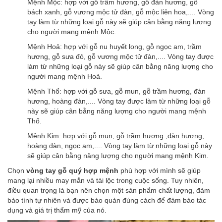
Mệnh Mộc: hợp với gỗ trầm hương, gỗ đàn hương, gỗ
bách xanh, gỗ vương mộc tử đàn, gỗ mộc liên hoa,.... Vòng
tay làm từ những loại gỗ này sẽ giúp cân bằng năng lượng
cho người mang mệnh Mộc.
Mệnh Hoả: hợp với gỗ nu huyết long, gỗ ngọc am, trầm
hương, gỗ sưa đỏ, gỗ vương mộc tử đàn,.... Vòng tay được
làm từ những loại gỗ này sẽ giúp cân bằng năng lượng cho
người mang mệnh Hoả.
Mệnh Thổ: hợp với gỗ sưa, gỗ mun, gỗ trầm hương, đàn
hương, hoàng đàn,.... Vòng tay được làm từ những loại gỗ
này sẽ giúp cân bằng năng lượng cho người mang mệnh
Thổ.
Mệnh Kim: hợp với gỗ mun, gỗ trầm hương ,đàn hương,
hoàng đàn, ngọc am,.... Vòng tay làm từ những loại gỗ này
sẽ giúp cân bằng năng lượng cho người mang mệnh Kim.
Chọn
vòng tay gỗ quý hợp mệnh
phù hợp với mình sẽ giúp
mang lại nhiều may mắn và tài lộc trong cuộc sống. Tuy nhiên,
điều quan trọng là bạn nên chọn một sản phẩm chất lượng, đảm
bảo tính tự nhiên và được bảo quản đúng cách để đảm bảo tác
dụng và giá trị thẩm mỹ của nó.