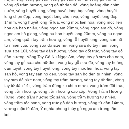
vòng gõ trầm hương
,
vòng gỗ tử đàn đỏ
,
vòng hoàng đàn chìm
nước
,
vòng huyết long
,
vòng huyết long bọc vàng
,
vòng huyết
long chọn đẹp
,
vòng huyết long chọn vip
,
vòng huyết long đẹp
14mm
,
vòng huyết long rễ lũa
,
vòng mộc liên hoa
,
vòng mộc liên
hoa giá bao nhiêu
,
vòng ngọc am 20mm
,
vòng ngọc am đỏ
,
vòng
ngọc am hà giang
,
vòng nu hoa huyết long 20mm
,
vòng nu ngọc
am
,
vòng quấn tay trầm hương
,
vòng rễ huyết long
,
vòng san hô
tự nhiên vua
,
vòng sưa đỏ size nữ
,
vòng sưa đỏ tay nam
,
vòng
sưa size 10li
,
vòng tay đàn hương
,
vòng tay đốt trúc
,
vòng tay gỗ
đàn hương
,
Vòng Tay Gỗ Nu Ngọc Am
,
vòng tay gỗ sưa cho nam
,
vòng tay gỗ sưa cho nữ đeo
,
vòng tay gỗ sưa đỏ
,
vòng tay hoàng
đàn tuyết
,
vòng tay huyết long
,
vòng tay mộc liên hoa
,
vòng tay
san hô
,
vong tay san ho den
,
vong tay san ho den tu nhien
,
vòng
tay sưa đỏ size nam
,
vòng tay trầm hương
,
vòng tay tử đàn
,
vòng
tay tử đàn 14li
,
vòng trầm đồng xu chìm nước
,
vòng trầm đốt trúc
,
vòng trầm hương
,
vòng trầm hương cao cấp
,
Vòng Trầm Hương
Rừng
,
vòng trầm hương tốc sánh
,
vòng trầm hương tự nhiên
,
vòng trầm tốc banh
,
vòng trúc gỗ đàn hương
,
vòng tử đàn 14mm
,
vương mộc tử đàn
,
Ý nghĩa phong thủy gỗ ngọc am trong tâm
linh