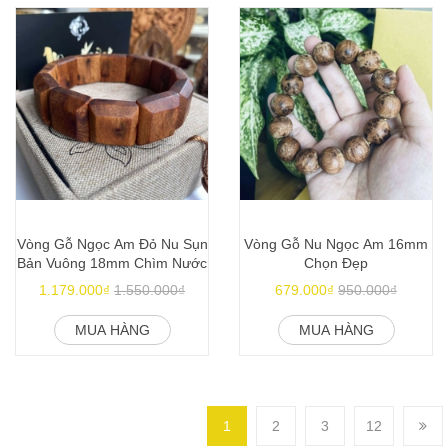
Vòng Gỗ Ngọc Am Đỏ Nu Sụn
Vòng Gỗ Nu Ngọc Am 16mm
Bản Vuông 18mm Chìm Nước
Chọn Đẹp
1.179.000₫
1.550.000₫
679.000₫
950.000₫
MUA HÀNG
MUA HÀNG
1
2
3
12