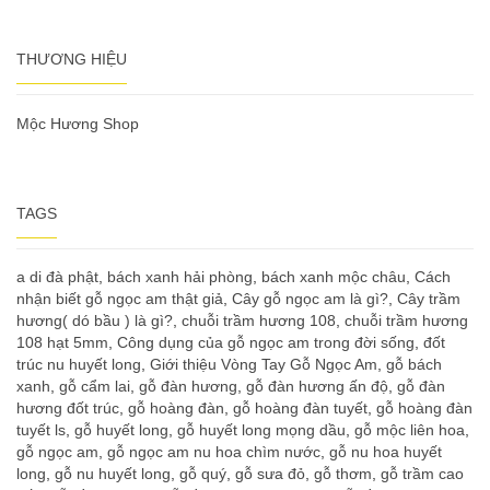
THƯƠNG HIỆU
Mộc Hương Shop
TAGS
a di đà phật
,
bách xanh hải phòng
,
bách xanh mộc châu
,
Cách
nhận biết gỗ ngọc am thật giả
,
Cây gỗ ngọc am là gì?
,
Cây trầm
hương( dó bầu ) là gì?
,
chuỗi trầm hương 108
,
chuỗi trầm hương
108 hạt 5mm
,
Công dụng của gỗ ngọc am trong đời sống
,
đốt
trúc nu huyết long
,
Giới thiệu Vòng Tay Gỗ Ngọc Am
,
gỗ bách
xanh
,
gỗ cẩm lai
,
gỗ đàn hương
,
gỗ đàn hương ấn độ
,
gỗ đàn
hương đốt trúc
,
gỗ hoàng đàn
,
gỗ hoàng đàn tuyết
,
gỗ hoàng đàn
tuyết ls
,
gỗ huyết long
,
gỗ huyết long mọng dầu
,
gỗ mộc liên hoa
,
gỗ ngọc am
,
gỗ ngọc am nu hoa chìm nước
,
gỗ nu hoa huyết
long
,
gỗ nu huyết long
,
gỗ quý
,
gỗ sưa đỏ
,
gỗ thơm
,
gỗ trầm cao