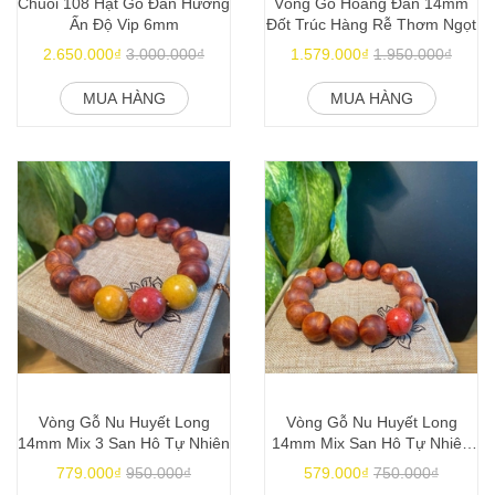
Chuỗi 108 Hạt Gỗ Đàn Hương
Vòng Gỗ Hoàng Đàn 14mm
Ấn Độ Vip 6mm
Đốt Trúc Hàng Rễ Thơm Ngọt
2.650.000₫
3.000.000₫
1.579.000₫
1.950.000₫
MUA HÀNG
MUA HÀNG
Vòng Gỗ Nu Huyết Long
Vòng Gỗ Nu Huyết Long
14mm Mix 3 San Hô Tự Nhiên
14mm Mix San Hô Tự Nhiên
Theo Mệnh
779.000₫
950.000₫
579.000₫
750.000₫