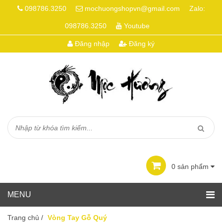
098786.3250
mochuongshopvn@gmail.com
Zalo:
098786.3250
Youtube
Đăng nhập
Đăng ký
0
sản phẩm
Trang chủ
/
Vòng Tay Gỗ Quý