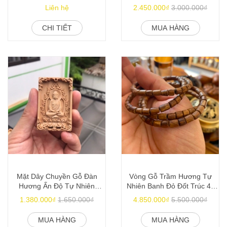
Vip
Rồng Vip
Liên hệ
2.450.000₫
3.000.000₫
CHI TIẾT
MUA HÀNG
Mặt Dây Chuyền Gỗ Đàn
Vòng Gỗ Trầm Hương Tự
Hương Ấn Độ Tự Nhiên
Nhiên Banh Đỏ Đốt Trúc 4li
4x6mm Thơm Mạnh
Thơm Mạnh
1.380.000₫
1.650.000₫
4.850.000₫
5.500.000₫
MUA HÀNG
MUA HÀNG