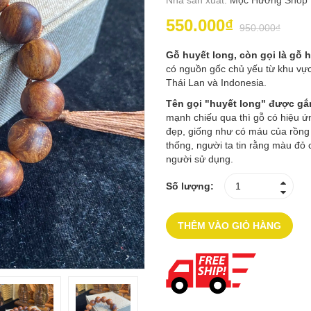
Nhà sản xuất:
Mộc Hương Shop
550.000₫
950.000₫
Gỗ huyết long, còn gọi là gỗ 
có nguồn gốc chủ yếu từ khu v
Thái Lan và Indonesia.
Tên gọi "huyết long" được gắn
mạnh chiếu qua thì gỗ có hiệu 
đẹp, giống như có máu của rồng 
thống, người ta tin rằng màu đỏ
người sử dụng.
Số lượng:
THÊM VÀO GIỎ HÀNG