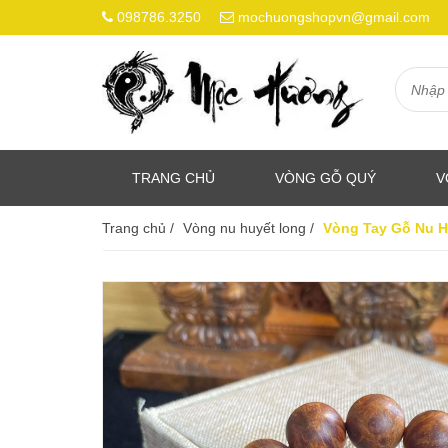
098786.3250
mochuongshopvn@gmail.com
TRANG CHỦ
VÒNG GỖ QUÝ
V
Trang chủ
/
Vòng nu huyết long
/
Vòng Tay Gỗ Nu 