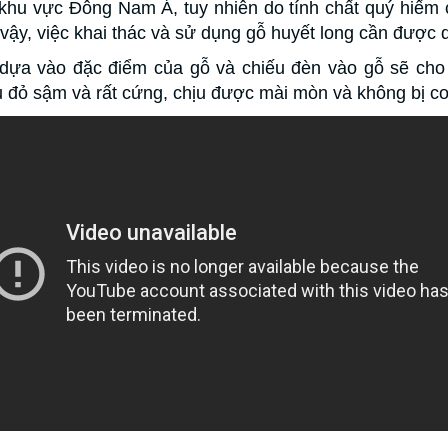
hu vực Đông Nam Á, tuy nhiên do tính chất quý hiếm c
vậy, việc khai thác và sử dụng gỗ huyết long cần được q
 dựa vào đặc điểm của gỗ và chiếu đèn vào gỗ sẽ cho 
u đỏ sậm và rất cứng, chịu được mài mòn và không bị c