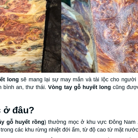
yết long
sẽ mang lại sự may mắn và tài lộc cho người
 bình an, thư thái.
Vòng tay gỗ huyết long
cũng được
c ở đâu?
ây gỗ huyết rồng
) thường mọc ở khu vực Đông Nam 
trong các khu rừng nhiệt đới ẩm, từ độ cao từ mặt nướ