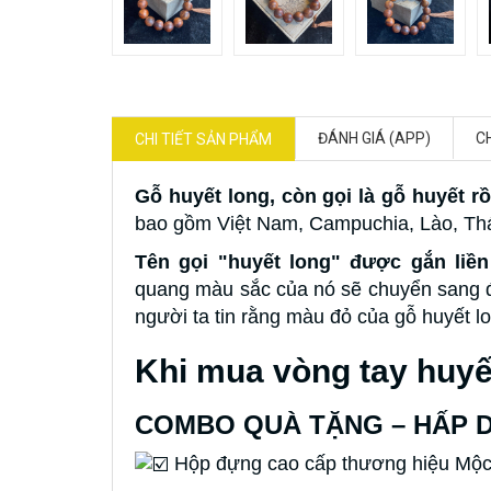
ĐÁNH GIÁ (APP)
C
CHI TIẾT SẢN PHẨM
Gỗ huyết long, còn gọi là gỗ huyết r
bao gồm Việt Nam, Campuchia, Lào, Thá
Tên gọi "huyết long" được gắn liền
quang màu sắc của nó sẽ chuyển sang đỏ
người ta tin rằng màu đỏ của gỗ huyết 
Khi mua vòng tay huyế
COMBO QUÀ TẶNG – HẤP 
Hộp đựng cao cấp thương hiệu M