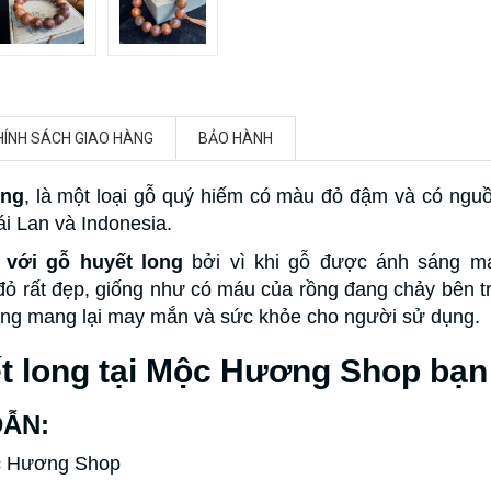
HÍNH SÁCH GIAO HÀNG
BẢO HÀNH
ồng
, là một loại gỗ quý hiếm có màu đỏ đậm và có ng
i Lan và Indonesia.
 với gỗ huyết long
bởi vì khi gỗ được ánh sáng mạ
 rất đẹp, giống như có máu của rồng đang chảy bên tr
long mang lại may mắn và sức khỏe cho người sử dụng.
t long tại Mộc Hương Shop bạn
DẪN:
ộc Hương Shop