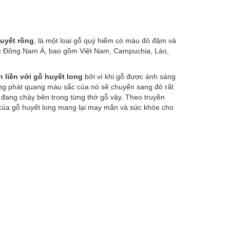
huyết rồng
, là một loại gỗ quý hiếm có màu đỏ đậm và
ực Đông Nam Á, bao gồm Việt Nam, Campuchia, Lào,
 liền với gỗ huyết long
bởi vì khi gỗ được ánh sáng
ứng phát quang màu sắc của nó sẽ chuyển sang đỏ rất
đang chảy bên trong từng thớ gỗ vậy. Theo truyền
 của gỗ huyết long mang lại may mắn và sức khỏe cho