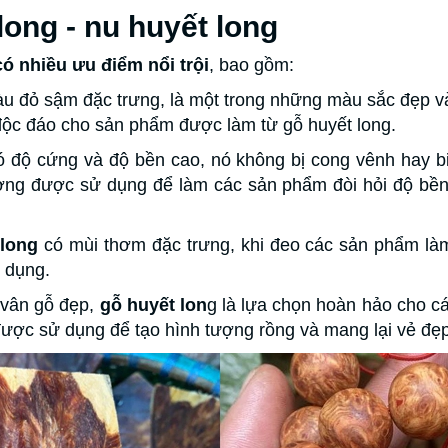
ong - nu huyết long
có nhiều ưu điểm nổi trội
, bao gồm:
 đỏ sậm đặc trưng, là một trong những màu sắc đẹp và 
 độc đáo cho sản phẩm được làm từ gỗ huyết long.
 độ cứng và độ bền cao, nó không bị cong vênh hay bi
hường được sử dụng để làm các sản phẩm đòi hỏi độ bền
long
có mùi thơm đặc trưng, khi đeo các sản phẩm làm
ử dụng.
 vân gỗ đẹp,
gỗ huyết lon
g là lựa chọn hoàn hảo cho cá
ng được sử dụng để tạo hình tượng rồng và mang lại vẻ đẹ