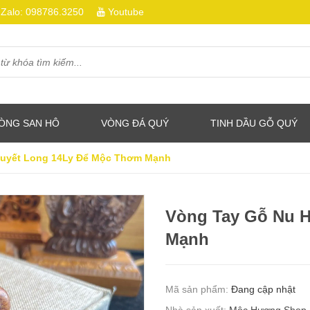
Zalo:
098786.3250
Youtube
ÒNG SAN HÔ
VÒNG ĐÁ QUÝ
TINH DẦU GỖ QUÝ
Huyết Long 14Ly Để Mộc Thơm Mạnh
Vòng Tay Gỗ Nu 
Mạnh
Mã sản phẩm:
Đang cập nhật