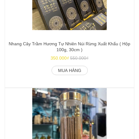
Nhang Cây Trầm Hương Tự Nhiên Núi Rừng Xuất Khẩu ( Hộp
N
100g, 30cm )
350.000₫
550.000₫
MUA HÀNG