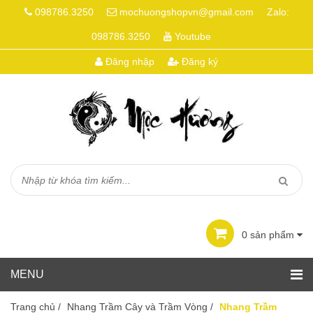
098786.3250
mochuongshopvn@gmail.com
Zalo:
098786.3250
Youtube
Đăng nhập
Đăng ký
0
sản phẩm
Trang chủ
/
Nhang Trầm Cây và Trầm Vòng
/
Nhang Trầm