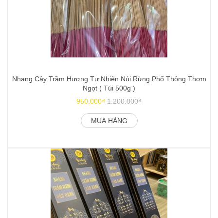
Nhang Cây Trầm Hương Tự Nhiên Núi Rừng Phổ Thông Thơm
C
Ngọt ( Túi 500g )
950.000₫
1.200.000₫
MUA HÀNG