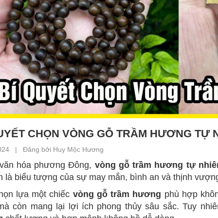
QUYẾT CHỌN VÒNG GỖ TRẦM HƯƠNG TỰ 
024 | Đăng bởi Huy Mộc Hương
 văn hóa phương Đông,
vòng gỗ trầm hương tự nhiê
 là biểu tượng của sự may mắn, bình an và thịnh vượn
họn lựa một chiếc
vòng gỗ trầm hương
phù hợp không
mà còn mang lại lợi ích phong thủy sâu sắc. Tuy nhi