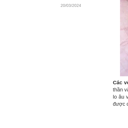
20/03/2024
Các v
thần v
lo âu 
được c