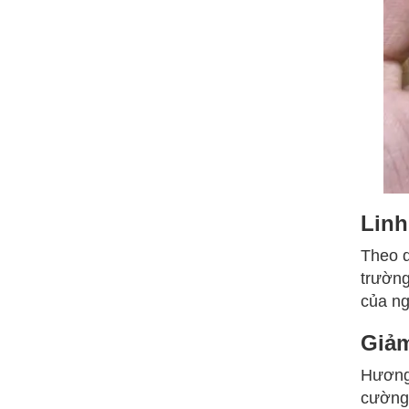
Linh
Theo 
trường
của ng
Giảm
Hương
cường 