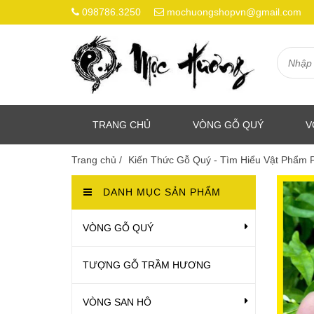
098786.3250
mochuongshopvn@gmail.com
TRANG CHỦ
VÒNG GỖ QUÝ
V
Trang chủ
/
Kiến Thức Gỗ Quý - Tìm Hiểu Vật Phẩm
DANH MỤC SẢN PHẨM
VÒNG GỖ QUÝ
TƯỢNG GỖ TRẦM HƯƠNG
VÒNG SAN HÔ