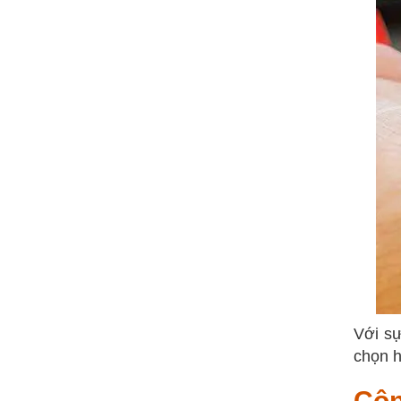
Với sự
chọn h
Côn