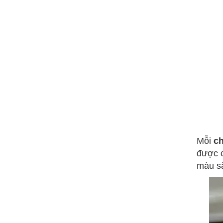
Mỗi
c
được c
màu s