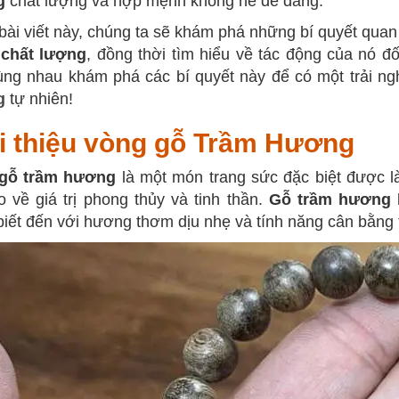
g
chất lượng và hợp mệnh không hề dễ dàng.
bài viết này, chúng ta sẽ khám phá những bí quyết qua
 chất lượng
, đồng thời tìm hiểu về tác động của nó đố
ng nhau khám phá các bí quyết này để có một trải ng
g
tự nhiên!
i thiệu vòng gỗ Trầm Hương
gỗ trầm hương
là một món trang sức đặc biệt được 
o về giá trị phong thủy và tinh thần.
Gỗ trầm hương
iết đến với hương thơm dịu nhẹ và tính năng cân bằng t