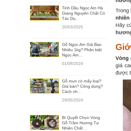
hươn
Tinh Dầu Ngọc Am Hà
Trong 
Giang Nguyên Chất Có
nhiên
Tác Dụ...
Hãy cù
20/03/2025
hươn
Gỗ Ngọc Am Giá Bao
Giớ
Nhiêu 1kg? Phân biệt
Ngọc Am...
Vòng 
01/08/2024
giá ca
được b
Gỗ mun có mấy loại?
Giá bán? Công dụng?
Cách nh...
29/05/2024
Bí Quyết Chọn Vòng
Gỗ Trầm Hương Tự
Nhiên Chất ...