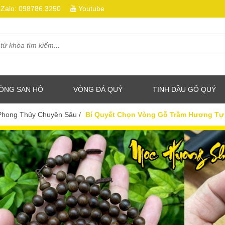
Zalo:
098786.3250
Youtube
ÒNG SAN HÔ
VÒNG ĐÁ QUÝ
TINH DẦU GỖ QUÝ
 Phong Thủy Chuyên Sâu
/
Bí Quyết Chọn Vòng Gỗ Trầm Hương Tự