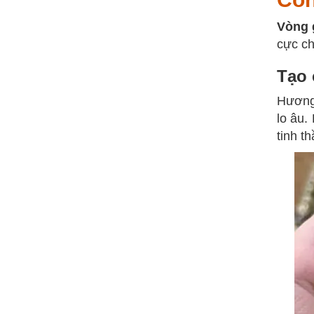
Vòng 
cực ch
Tạo 
Hương
lo âu.
tinh th