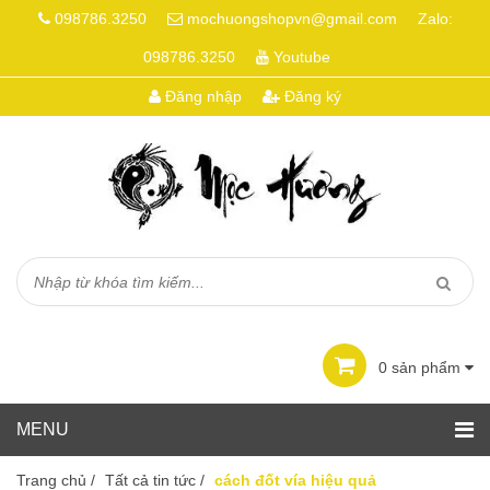
098786.3250
mochuongshopvn@gmail.com
Zalo:
098786.3250
Youtube
Đăng nhập
Đăng ký
0
sản phẩm
Trang chủ
/
Tất cả tin tức
/
cách đốt vía hiệu quả