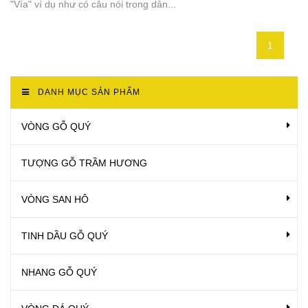
"Vía" ví dụ như có câu nói trong dân...
1
DANH MỤC SẢN PHẨM
VÒNG GỖ QUÝ
TƯỢNG GỖ TRẦM HƯƠNG
VÒNG SAN HÔ
TINH DẦU GỖ QUÝ
NHANG GỖ QUÝ