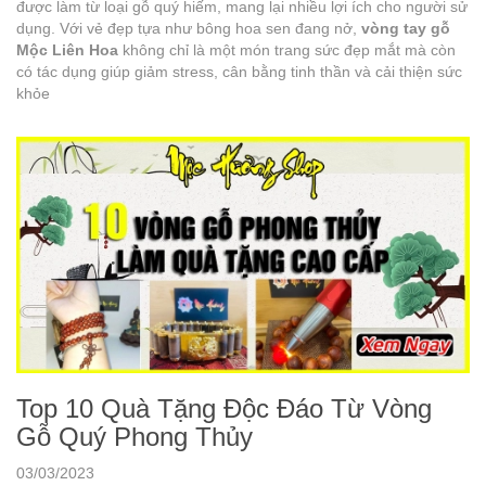
được làm từ loại gỗ quý hiếm, mang lại nhiều lợi ích cho người sử
dụng. Với vẻ đẹp tựa như bông hoa sen đang nở,
vòng tay gỗ
Mộc Liên Hoa
không chỉ là một món trang sức đẹp mắt mà còn
có tác dụng giúp giảm stress, cân bằng tinh thần và cải thiện sức
khỏe
Top 10 Quà Tặng Độc Đáo Từ Vòng
Gỗ Quý Phong Thủy
03/03/2023