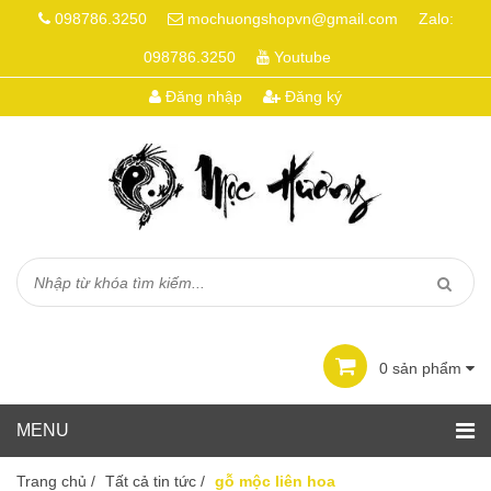
098786.3250
mochuongshopvn@gmail.com
Zalo:
098786.3250
Youtube
Đăng nhập
Đăng ký
0
sản phẩm
Trang chủ
/
Tất cả tin tức
/
gỗ mộc liên hoa