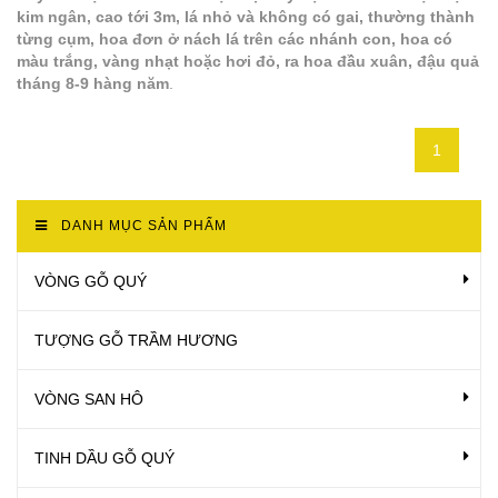
kim ngân, cao tới 3m, lá nhỏ và không có gai, thường thành
từng cụm, hoa đơn ở nách lá trên các nhánh con, hoa có
màu trắng, vàng nhạt hoặc hơi đỏ, ra hoa đầu xuân, đậu quả
tháng 8-9 hàng năm
.
1
DANH MỤC SẢN PHẨM
VÒNG GỖ QUÝ
TƯỢNG GỖ TRẦM HƯƠNG
VÒNG SAN HÔ
TINH DẦU GỖ QUÝ