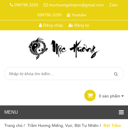
098786.3250
mochuongshopvn@gmail.com
Zalo:
098786.3250
Youtube
Đăng nhập
Đăng ký
0
sản phẩm
Trang chủ
/
Trầm Hương Miếng, Vụn, Bột Tự Nhiên
/
Bột Trầm