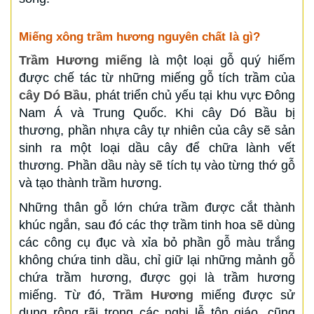
Miếng xông trầm hương nguyên chất là gì?
Trầm Hương miếng
là một loại gỗ quý hiếm
được chế tác từ những miếng gỗ tích trầm của
cây Dó Bầu
, phát triển chủ yếu tại khu vực Đông
Nam Á và Trung Quốc. Khi cây Dó Bầu bị
thương, phần nhựa cây tự nhiên của cây sẽ sản
sinh ra một loại dầu cây để chữa lành vết
thương. Phần dầu này sẽ tích tụ vào từng thớ gỗ
và tạo thành trầm hương.
Những thân gỗ lớn chứa trầm được cắt thành
khúc ngắn, sau đó các thợ trầm tinh hoa sẽ dùng
các công cụ đục và xỉa bỏ phần gỗ màu trắng
không chứa tinh dầu, chỉ giữ lại những mảnh gỗ
chứa trầm hương, được gọi là trầm hương
miếng. Từ đó,
Trầm Hương
miếng được sử
dụng rộng rãi trong các nghi lễ tôn giáo, cũng