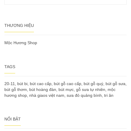
THƯƠNG HIỆU
Mộc Hương Shop
TAGS
20-11
,
bút bi
,
bút cao cấp
,
bút gỗ cao cấp
,
bút gỗ quý
,
bút gỗ sưa
,
bút gỗ thơm
,
bút hoàng đàn
,
bút mực
,
gỗ sưa tự nhiên
,
mộc
hương shop
,
nhà giaos việt nam
,
sưa đỏ quảng bình
,
tri ân
NỔI BẬT