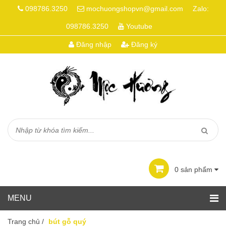
098786.3250
mochuongshopvn@gmail.com
Zalo:
098786.3250
Youtube
Đăng nhập
Đăng ký
0
sản phẩm
Trang chủ
/
bút gỗ quý