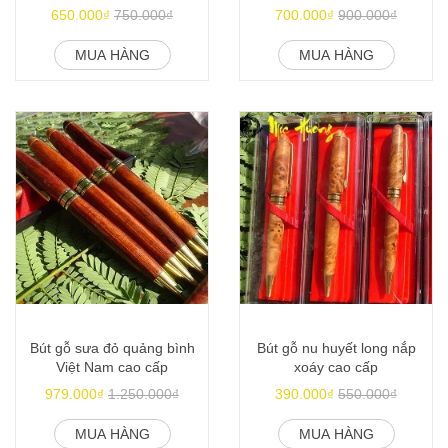
650.000₫
750.000₫
700.000₫
900.000₫
MUA HÀNG
MUA HÀNG
Bút gỗ sưa đỏ quảng bình
Bút gỗ nu huyết long nắp
Việt Nam cao cấp
xoáy cao cấp
979.000₫
1.250.000₫
390.000₫
550.000₫
MUA HÀNG
MUA HÀNG