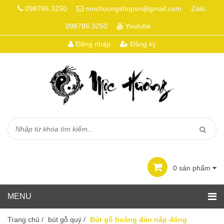
098786.3250
mochuongshopvn@gmail.com
Zalo:
098786.3250
Youtube
Đăng nhập
Đăng ký
0
sản phẩm
Trang chủ
/
bút gỗ quý
/
Bút gỗ hoàng đàn nắp đóng