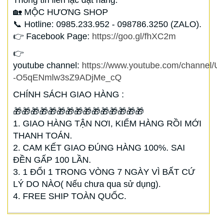
Thông tin liên lạc đặt hàng:
🏡 MỘC HƯƠNG SHOP
📞 Hotline: 0985.233.952 - 098786.3250 (ZALO).
👉 Facebook Page:
https://goo.gl/fhXC2m
👉
youtube channel:
https://www.youtube.com/channel/
-O5qENmlw3sZ9ADjMe_cQ
CHÍNH SÁCH GIAO HÀNG :
🎁🎁🎁🎁🎁🎁🎁🎁🎁🎁🎁🎁🎁🎁🎁
1. GIAO HÀNG TẬN NƠI, KIỂM HÀNG RỒI MỚI
THANH TOÁN.
2. CAM KẾT GIAO ĐÚNG HÀNG 100%. SAI
ĐỀN GẤP 100 LẦN.
3. 1 ĐỔI 1 TRONG VÒNG 7 NGÀY VÌ BẤT CỨ
LÝ DO NÀO( Nếu chưa qua sử dụng).
4. FREE SHIP TOÀN QUỐC.