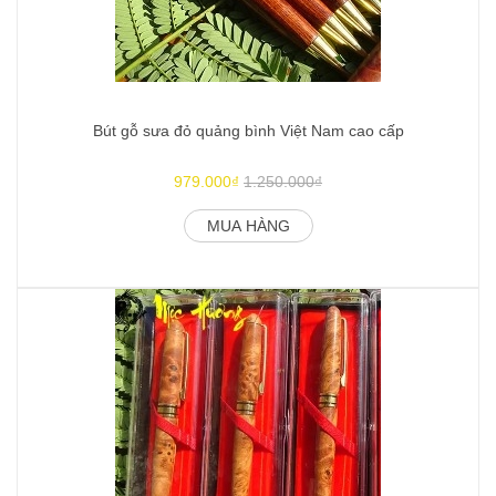
Bút gỗ sưa đỏ quảng bình Việt Nam cao cấp
979.000₫
1.250.000₫
MUA HÀNG