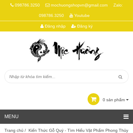
098786.3250
mochuongshopvn@gmail.com
Zalo:
098786.3250
Youtube
Đăng nhập
Đăng ký
0
sản phẩm
Trang chủ
/
Kiến Thức Gỗ Quý - Tìm Hiểu Vật Phẩm Phong Thủy