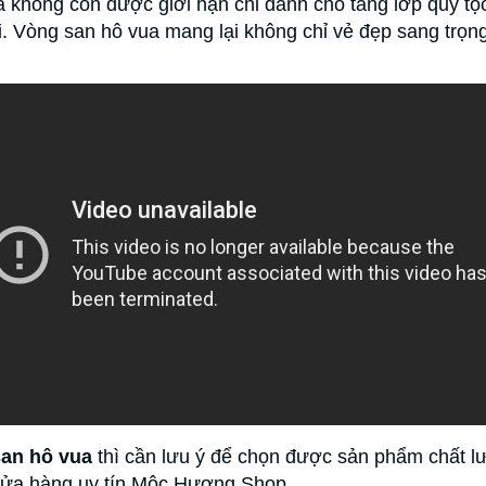
 không còn được giới hạn chỉ dành cho tầng lớp quý tộc
i. Vòng san hô vua mang lại không chỉ vẻ đẹp sang trọn
an hô vua
thì cần lưu ý để chọn được sản phẩm chất lư
ửa hàng uy tín Mộc Hương Shop.