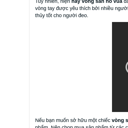
Tuy nhiên, hiện
nay vòng san hô vua
đã
vòng tay được yêu thích bởi nhiều ngườ
thủy tốt cho người đeo.
Nếu bạn muốn sở hữu một chiếc
vòng s
phẩm. Nên chọn mua sản phẩm từ các c