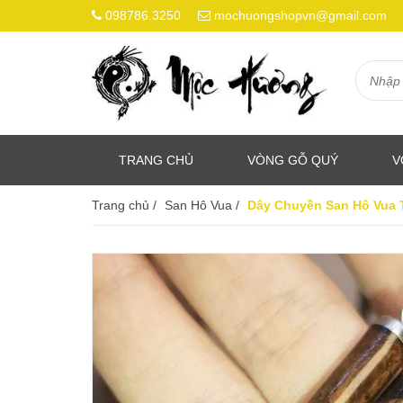
098786.3250
mochuongshopvn@gmail.com
TRANG CHỦ
VÒNG GỖ QUÝ
V
Trang chủ
/
San Hô Vua
/
Dây Chuyền San Hô Vua 