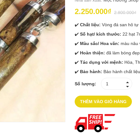
Nhà sản xuất:
Mộc Hương Shop
2.250.000₫
2.800.000₫
✔️
Chất liệu:
Vòng đá san hô tự
✔️
Số hạt/ kích thước:
22 hạt 
✔️
Màu sắc/ Hoa văn:
màu nâu v
✔️
Hoàn thiện:
đã làm bóng đẹp 
✔️
Tác dụng với mệnh:
Hỏa, Th
✔️
Bảo hành:
Bảo hành chất liệu
Số lượng:
THÊM VÀO GIỎ HÀNG