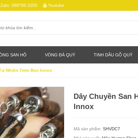
Zalo:
098786.3250
Youtube
ÒNG SAN HÔ
VÒNG ĐÁ QUÝ
TINH DẦU GỖ QUÝ
Tự Nhiên 7mm Bọc Innox
Dây Chuyền San 
Innox
Mã sản phẩm:
SHVDC7