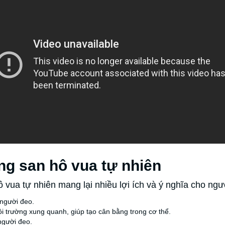
ng san hô vua tự nhiên
vua tự nhiên mang lại nhiều lợi ích và ý nghĩa cho ngư
 người đeo.
 trường xung quanh, giúp tạo cân bằng trong cơ thể.
người đeo.