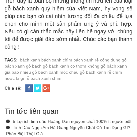
Trên đây là toàn bộ những thông tin hữu ích của loại
gỗ bách xanh quý hiếm của Việt Nam, hy vọng sẽ
giúp các bạn có cái nhìn tương đối đa chiều để lựa
chọn cho mình một sản phẩm ưng ý và phù hợp.
Nếu có gì cần thắc mắc hãy liên hệ ngay với chúng
tôi để được giải đáp sớm nhất. Chúc các bạn thành
công !
TAGS
:
bách xanh
bách xanh chìm
bách xanh rễ
công dụng gỗ
bách xanh
gỗ bách
gỗ bách xanh có thơm không
gỗ bách xanh
giá bao nhiêu
gỗ bách xanh mộc châu
gỗ bách xanh rễ chìm
nước là gì
rễ bách xanh chìm
Chia sẻ:
Tin tức liên quan
5 Lợi ích tinh dầu Hoàng Đàn nguyên chất 100% ít người biết
Tinh Dầu Ngọc Am Hà Giang Nguyên Chất Có Tác Dụng Gì?
Phân Biệt Thật Giả