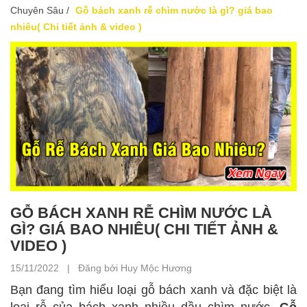
Chuyên Sâu
/
Gỗ bách xanh rễ chìm nước là gì? giá bao
nhiêu( Chi tiết ảnh & video )
GỖ BÁCH XANH RỄ CHÌM NƯỚC LÀ
GÌ? GIÁ BAO NHIÊU( CHI TIẾT ẢNH &
VIDEO )
15/11/2022 | Đăng bởi Huy Mộc Hương
Bạn đang tìm hiểu loại gỗ bách xanh và đặc biệt là
loại rễ của bách xanh nhiều dầu chìm nước.
Gỗ