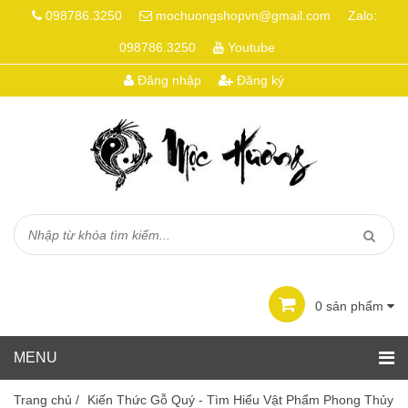
098786.3250
mochuongshopvn@gmail.com
Zalo:
098786.3250
Youtube
Đăng nhập
Đăng ký
0
sản phẩm
Trang chủ
/
Kiến Thức Gỗ Quý - Tìm Hiểu Vật Phẩm Phong Thủy