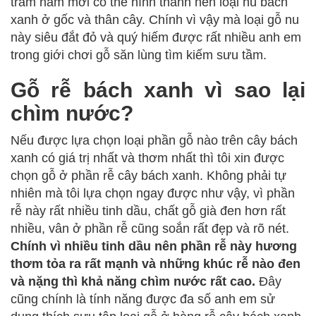
trăm năm mới có thể hình thành nên loại nu bách
xanh ở gốc và thân cây. Chính vì vậy mà loại gỗ nu
này siêu đắt đỏ và quý hiếm được rất nhiều anh em
trong giới chơi gỗ săn lùng tìm kiếm sưu tầm.
Gỗ rễ bách xanh vì sao lại
chìm nước?
Nếu được lựa chọn loại phần gỗ nào trên cây bách
xanh có giá trị nhất và thơm nhất thì tôi xin được
chọn gỗ ở phần rễ cây bách xanh. Không phải tự
nhiên mà tôi lựa chọn ngay được như vậy, vì phần
rễ này rất nhiều tinh dầu, chất gỗ già đen hơn rất
nhiều, vân ở phần rễ cũng soắn rất đẹp và rõ nét.
Chính vì nhiều tinh dầu nên phần rễ này hương
thơm tỏa ra rất mạnh và những khúc rễ nào đen
và nặng thì khả năng chìm nước rất cao.
Đây
cũng chính là tính năng được đa số anh em sử