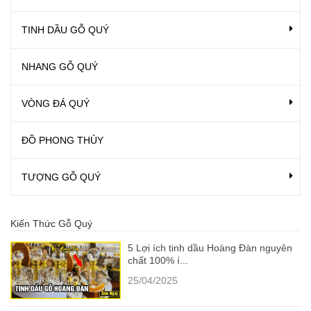
TINH DẦU GỖ QUÝ
NHANG GỖ QUÝ
VÒNG ĐÁ QUÝ
ĐỒ PHONG THỦY
TƯỢNG GỖ QUÝ
Kiến Thức Gỗ Quý
5 Lợi ích tinh dầu Hoàng Đàn nguyên
chất 100% í...
25/04/2025