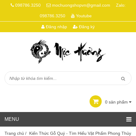
098786.3250
mochuongshopvn@gmail.com
Zalo:
098786.3250
Youtube
Đăng nhập
Đăng ký
0
sản phẩm
Trang chủ
/
Kiến Thức Gỗ Quý - Tìm Hiểu Vật Phẩm Phong Thủy