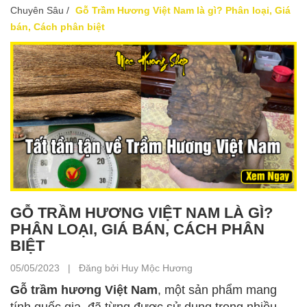
Chuyên Sâu
/
Gỗ Trầm Hương Việt Nam là gì? Phân loại, Giá
bán, Cách phân biệt
GỖ TRẦM HƯƠNG VIỆT NAM LÀ GÌ?
PHÂN LOẠI, GIÁ BÁN, CÁCH PHÂN
BIỆT
05/05/2023 | Đăng bởi Huy Mộc Hương
Gỗ trầm hương Việt Nam
, một sản phẩm mang
tính quốc gia, đã từng được sử dụng trong nhiều