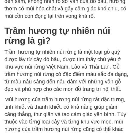
đen sậm, không nhìn rõ sớ vân của dó bầu, hương
thơm có mùi hóa chất và gây cảm giác khó chịu, có
mùi cồn còn đọng lại trên vòng khá rõ.
Trầm hương tự nhiên núi
rừng là gì?
Trầm hương tự nhiên núi rừng là một loại gỗ quý
được lấy từ cây dó bầu, được tìm thấy chủ yếu ở
khu vực núi rừng Việt Nam, Lào và Thái Lan. Gỗ
trầm hương núi rừng có đặc điểm màu sắc đa dạng,
từ màu nâu sáng đến nâu đậm với những vân gỗ
đẹp và phù hợp cho các món đồ trang trí nội thất.
Mùi hương của trầm hương núi rừng rất đặc trưng,
tinh khiết và thanh khiết, có khả năng giúp giảm
căng thẳng, thư giãn và tạo cảm giác yên bình. Tùy
thuộc vào từng loại cây và từng khu vực mọc, mùi
hương của trầm hương núi rừng cũng có thể khác