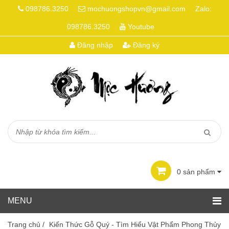
098786.3250
mochuongshopvn@gmail.com
Zalo:
098786.3250
Youtube
Đăng nhập
Đăng ký
0
sản phẩm
Trang chủ
/
Kiến Thức Gỗ Quý - Tìm Hiểu Vật Phẩm Phong Thủy