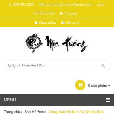
098786.3250
mochuongshopvn@gmail.com
Zalo:
098786.3250
Youtube
Đăng nhập
Đăng ký
0
sản phẩm
Trang chủ
/
San Hô Đen
/
Vòng San Hô Đen Tự Nhiên Bản