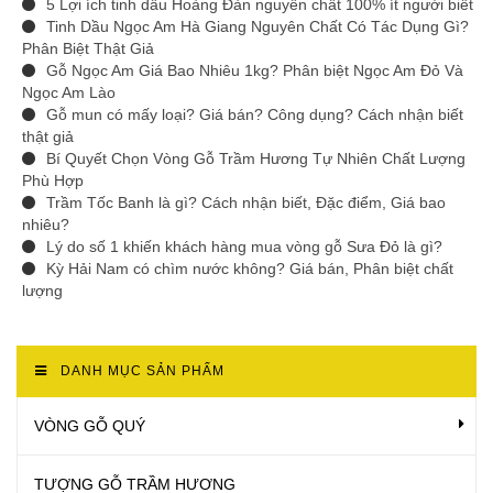
5 Lợi ích tinh dầu Hoàng Đàn nguyên chất 100% ít người biết
Tinh Dầu Ngọc Am Hà Giang Nguyên Chất Có Tác Dụng Gì?
Phân Biệt Thật Giả
Gỗ Ngọc Am Giá Bao Nhiêu 1kg? Phân biệt Ngọc Am Đỏ Và
Ngọc Am Lào
Gỗ mun có mấy loại? Giá bán? Công dụng? Cách nhận biết
thật giả
Bí Quyết Chọn Vòng Gỗ Trầm Hương Tự Nhiên Chất Lượng
Phù Hợp
Trầm Tốc Banh là gì? Cách nhận biết, Đặc điểm, Giá bao
nhiêu?
Lý do số 1 khiến khách hàng mua vòng gỗ Sưa Đỏ là gì?
Kỳ Hải Nam có chìm nước không? Giá bán, Phân biệt chất
lượng
DANH MỤC SẢN PHẨM
VÒNG GỖ QUÝ
TƯỢNG GỖ TRẦM HƯƠNG