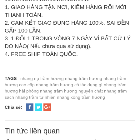
1. GIAO HÀNG TẬN NƠI, KIỂM HÀNG RỒI MỚI
THANH TOÁN.
2. CAM KẾT GIAO ĐÚNG HÀNG 100%. SAI ĐỀN
GẤP 100 LẦN.
3. 1 ĐỔI 1 TRONG VÒNG 7 NGÀY VÌ BẤT CỨ LÝ
DO NÀO( Nếu chưa qua sử dụng).
4. FREE SHIP TOÀN QUỐC.
TAGS
:
nhang nụ trầm hương
nhang trầm hương
nhang trầm
hương cao cấp
nhang trầm hương có tác dụng gì
nhang trầm
hương hải phòng
nhang trầm hương nguyên chất
nhang trầm
sạch
nhang trầm tự nhiên
nhang xông trầm hương
Chia sẻ:
Tin tức liên quan