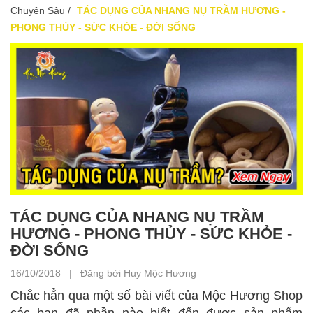
Chuyên Sâu
/
TÁC DỤNG CỦA NHANG NỤ TRẦM HƯƠNG -
PHONG THỦY - SỨC KHỎE - ĐỜI SỐNG
TÁC DỤNG CỦA NHANG NỤ TRẦM
HƯƠNG - PHONG THỦY - SỨC KHỎE -
ĐỜI SỐNG
16/10/2018 | Đăng bởi Huy Mộc Hương
Chắc hẳn qua một số bài viết của Mộc Hương Shop
các bạn đã phần nào biết đến được sản phẩm