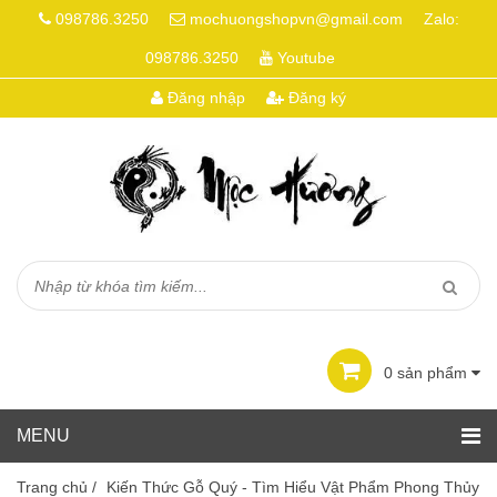
098786.3250
mochuongshopvn@gmail.com
Zalo:
098786.3250
Youtube
Đăng nhập
Đăng ký
0
sản phẩm
Trang chủ
/
Kiến Thức Gỗ Quý - Tìm Hiểu Vật Phẩm Phong Thủy