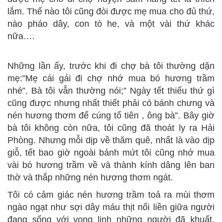
lắm. Thế nào tôi cũng đòi được mẹ mua cho đủ thứ,
nào pháo dây, con tò he, và một vài thứ khác
nữa….
Những lần ấy, trước khi đi chợ bà tôi thường dặn
mẹ:”Mẹ cái gái đi chợ nhớ mua bó hương trầm
nhé”. Bà tôi vẫn thường nói;” Ngày tết thiếu thứ gì
cũng được nhưng nhất thiết phải có bánh chưng và
nén hương thơm để cúng tổ tiên , ông bà”. Bây giờ
bà tôi không còn nữa, tôi cũng đã thoát ly ra Hải
Phòng. Nhưng mỗi dịp về thăm quê, nhất là vào dịp
giỗ, tết bao giờ ngoài bánh mứt tôi cũng nhớ mua
vài bó hương trầm về và thành kính dâng lên ban
thờ và thắp những nén hương thơm ngát.
Tôi có cảm giác nén hương trầm toả ra mùi thơm
ngào ngạt như sợi dây máu thịt nối liền giữa người
đang sống với vong linh những người đã khuất.