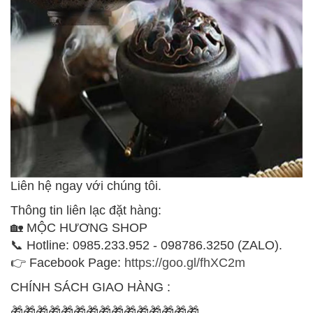
Liên hệ ngay với chúng tôi.
Thông tin liên lạc đặt hàng:
🏡 MỘC HƯƠNG SHOP
📞 Hotline: 0985.233.952 - 098786.3250 (ZALO).
👉 Facebook Page:
https://goo.gl/fhXC2m
CHÍNH SÁCH GIAO HÀNG :
🎁🎁🎁🎁🎁🎁🎁🎁🎁🎁🎁🎁🎁🎁🎁