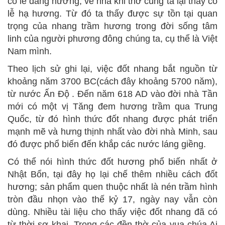
có lê dâng hương, về nhà khi thờ cúng ta lại thấy có
lễ hạ hương. Từ đó ta thấy được sự tồn tại quan
trọng của nhang trầm hương trong đời sống tâm
linh của người phương đông chúng ta, cụ thể là Việt
Nam mình.
Theo lịch sử ghi lại, việc đốt nhang bắt nguồn từ
khoảng năm 3700 BC(cách đây khoảng 5700 năm),
từ nước Ấn Độ . Đến năm 618 AD vào đời nhà Tần
mới có một vị Tăng đem hương trầm qua Trung
Quốc, từ đó hình thức đốt nhang được phát triển
mạnh mẽ và hưng thịnh nhất vào đời nhà Minh, sau
đó được phổ biến đến khắp các nước láng giềng.
Có thể nói hình thức đốt hương phổ biến nhất ở
Nhật Bổn, tại đây họ lại chế thêm nhiều cách đốt
hương; sản phẩm quen thuộc nhất là nén trầm hình
tròn đầu nhọn vào thế kỷ 17, ngày nay vẫn còn
dùng. Nhiều tài liệu cho thấy việc đốt nhang đã có
từ thời sơ khai. Trong các đền thờ của vua chúa Ai