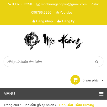
098786.3250
mochuongshopvn@gmail.com
Zalo:
098786.3250
Youtube
Đăng nhập
Đăng ký
0
sản phẩm
Trang chủ
/
Tinh dầu gỗ tự nhiên
/
Tinh Dầu Trầm Hương