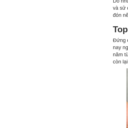
Do nhu
và sử 
đón nê
Top
Đứng đ
nay ng
năm từ
còn lạ