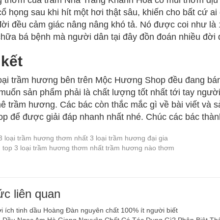
thơm của trầm Nha Trang Khánh Hòa có mùi thơm dịu nh
i cổ họng sau khi hít một hơi thật sâu, khiến cho bất cứ
đời đều cảm giác nâng nâng khó tả. Nó được coi như là 1
hữa bá bệnh mà người dân tại đây đồn đoán nhiều đời 
 kết
oại trầm hương bên trên Mộc Hương Shop đều đang bán v
uốn sản phẩm phải là chất lượng tốt nhất tới tay ngườ
 trầm hương. Các bác còn thắc mắc gì về bài viết và s
op để được giải đáp nhanh nhất nhé. Chúc các bác thàn
3 loại trầm hương thơm nhất
3 loại trầm hương đại gia
g
top 3 loại trầm hương thơm nhất
trầm hương nào thơm
ức liên quan
i ích tinh dầu Hoàng Đàn nguyên chất 100% ít người biết