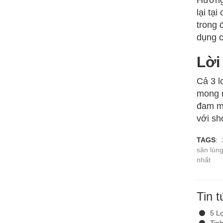
Hương 
lại tạ
trong 
dụng c
Lời
Cả 3 l
mong m
đam mê
với sh
TAGS
:
săn lùn
nhất
Tin t
5 Lợ