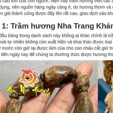
 cầu lớn của con người, hiện nay trầm hương trên các đ
dụng, nên nguồn hàng ngày càng ít, do hương thơm và 
n giá thành cũng được đẩy lên rất cao, giao dịch vào kh
 1: Trầm hương Nha Trang Khá
ầu bảng trong danh sách này không ai khác chính là t
oài tự nhiên không còn xuất hiện và khai thác được loại
 trước còn giữ lại được làm của cho con cháu cất giữ tr
i đến ngày nay để chúng ta thưởng thức được hương t