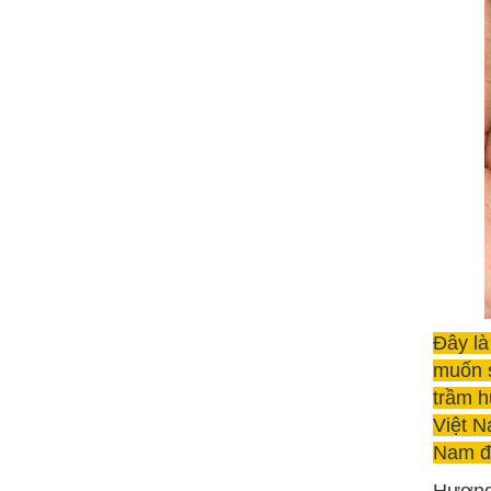
Đây là
muốn s
trầm h
Việt N
Nam đư