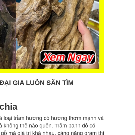
ẠI GIA LUÔN SĂN TÌM
chia
là loại trầm hương có hương thơm mạnh và
 và không thể nào quên. Trầm banh đỏ có
gỗ mà giá trị khá nhau, càng nặng gram thì