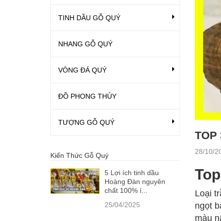
TINH DẦU GỖ QUÝ
NHANG GỖ QUÝ
VÒNG ĐÁ QUÝ
ĐỒ PHONG THỦY
TƯỢNG GỖ QUÝ
TOP 
28/10/2
Kiến Thức Gỗ Quý
Top
5 Lợi ích tinh dầu
Hoàng Đàn nguyên
chất 100% í...
Loại t
25/04/2025
ngọt b
màu nâ