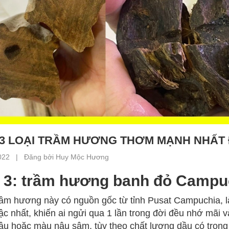
3 LOẠI TRẦM HƯƠNG THƠM MẠNH NHẤT Đ
022 | Đăng bởi Huy Mộc Hương
 3: trầm hương banh đỏ Campu
rầm hương này có nguồn gốc từ tỉnh Pusat Campuchia, 
ậc nhất, khiến ai ngửi qua 1 lần trong đời đều nhớ mãi
u hoặc màu nâu sậm, tùy theo chất lượng dầu có trong 