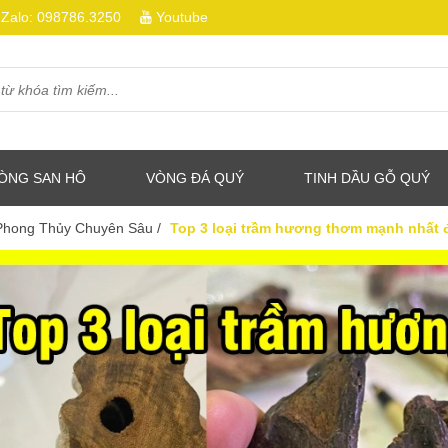
Zalo:
098786.3250
Youtube
ÒNG SAN HÔ
VÒNG ĐÁ QUÝ
TINH DẦU GỖ QUÝ
 Phong Thủy Chuyên Sâu
/
Top 3 loại trầm hương thơm mạnh nhất đ