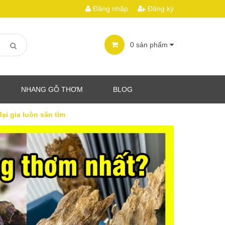
Đăng nhập
Đăng ký
0
sản phẩm
NHANG GỖ THƠM
BLOG
ại gia luôn săn tìm