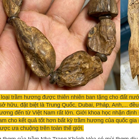
 loại trầm hương được thiên nhiên ban tặng cho đất nư
ở hữu, đặt biệt là Trung Quốc, Dubai, Pháp, Anh,... đ
ương đến từ Việt Nam rất lớn. Giới khoa học nhận định
am cho kết quả tốt hơn bất kỳ trầm hương của quốc gia 
ợc ưa chuộng trên toàn thế giới.