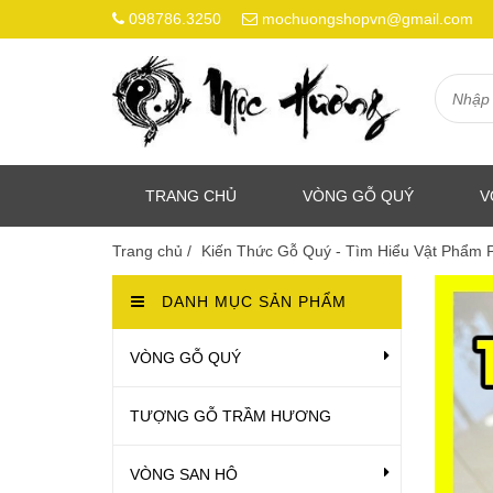
098786.3250
mochuongshopvn@gmail.com
TRANG CHỦ
VÒNG GỖ QUÝ
V
Trang chủ
/
Kiến Thức Gỗ Quý - Tìm Hiểu Vật Phẩm
DANH MỤC SẢN PHẨM
VÒNG GỖ QUÝ
TƯỢNG GỖ TRẦM HƯƠNG
VÒNG SAN HÔ