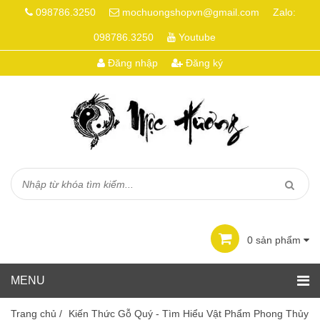
098786.3250
mochuongshopvn@gmail.com
Zalo:
098786.3250
Youtube
Đăng nhập
Đăng ký
0
sản phẩm
Trang chủ
/
Kiến Thức Gỗ Quý - Tìm Hiểu Vật Phẩm Phong Thủy