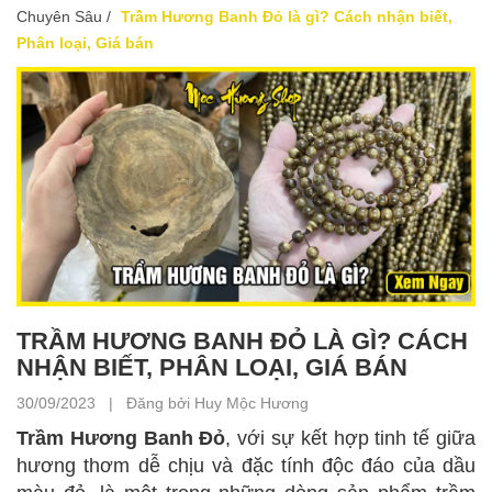
Chuyên Sâu
/
Trầm Hương Banh Đỏ là gì? Cách nhận biết,
Phân loại, Giá bán
TRẦM HƯƠNG BANH ĐỎ LÀ GÌ? CÁCH
NHẬN BIẾT, PHÂN LOẠI, GIÁ BÁN
30/09/2023 | Đăng bởi Huy Mộc Hương
Trầm Hương Banh Đỏ
, với sự kết hợp tinh tế giữa
hương thơm dễ chịu và đặc tính độc đáo của dầu