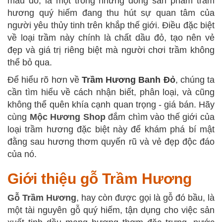
màu đỏ, là một trong những dòng sản phẩm trầm
hương quý hiếm đang thu hút sự quan tâm của
người yêu thủy tinh trên khắp thế giới. Điều đặc biệt
về loại trầm này chính là chất dầu đỏ, tạo nên vẻ
đẹp và giá trị riêng biệt mà người chơi trầm không
thể bỏ qua.
Để hiểu rõ hơn về
Trầm Hương Banh Đỏ
, chúng ta
cần tìm hiểu về cách nhận biết, phân loại, và cũng
không thể quên khía cạnh quan trọng - giá bán. Hãy
cùng
Mộc Hương Shop
đắm chìm vào thế giới của
loại trầm hương đặc biệt này để khám phá bí mật
đằng sau hương thơm quyến rũ và vẻ đẹp độc đáo
của nó.
Giới thiệu gỗ Trầm Hương
Gỗ Trầm Hương
, hay còn được gọi là gỗ đó bầu, là
một tài nguyên gỗ quý hiếm, tận dụng cho việc sản