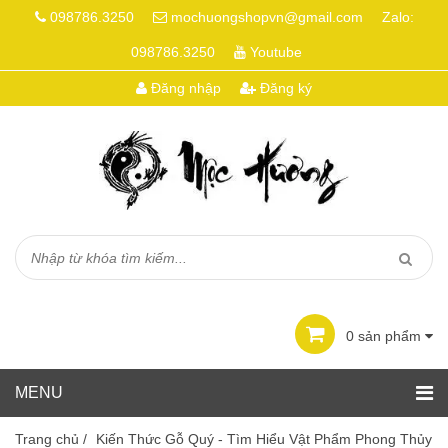
098786.3250
mochuongshopvn@gmail.com
Zalo:
098786.3250
Youtube
Đăng nhập
Đăng ký
0
sản phẩm
Trang chủ
/
Kiến Thức Gỗ Quý - Tìm Hiểu Vật Phẩm Phong Thủy