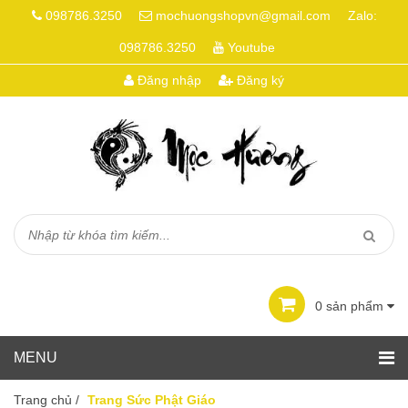
098786.3250
mochuongshopvn@gmail.com
Zalo:
098786.3250
Youtube
Đăng nhập
Đăng ký
0
sản phẩm
Trang chủ
/
Trang Sức Phật Giáo