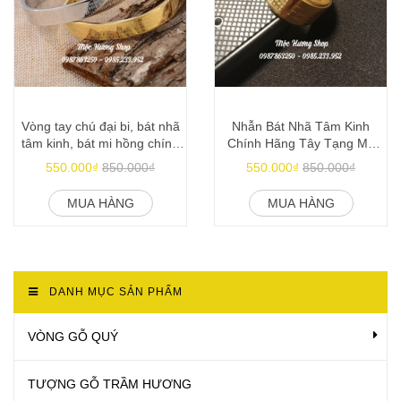
Vòng tay chú đại bi, bát nhã
Nhẫn Bát Nhã Tâm Kinh
tâm kinh, bát mi hồng chính
Chính Hãng Tây Tạng Mạ
hãng mạ vàng 24k
Vàng 24k Siêu Bền Đẹp
550.000₫
850.000₫
550.000₫
850.000₫
MUA HÀNG
MUA HÀNG
DANH MỤC SẢN PHẨM
VÒNG GỖ QUÝ
TƯỢNG GỖ TRẦM HƯƠNG