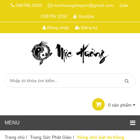
098786.3250
mochuongshopvn@gmail.com
Zalo:
098786.3250
Youtube
Đăng nhập
Đăng ký
0
sản phẩm
Trang chủ
/
Trang Sức Phật Giáo
/
Vòng chú bát mi hồng