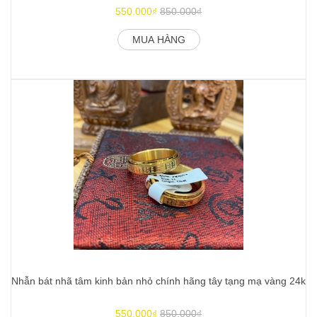
550.000₫
850.000₫
MUA HÀNG
Nhẫn bát nhã tâm kinh bản nhỏ chính hãng tây tạng mạ vàng 24k
Co
550.000₫
850.000₫