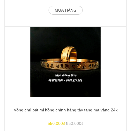
MUA HÀNG
Vòng chú bát mi hồng chính hãng tây tạng mạ vàng 24k
C
550.000₫
850.000₫