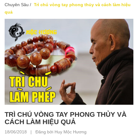
Chuyên Sâu
/
Trì chú vòng tay phong thủy và cách làm hiệu
quả
TRÌ CHÚ VÒNG TAY PHONG THỦY VÀ
CÁCH LÀM HIỆU QUẢ
18/06/2018 | Đăng bởi Huy Mộc Hương