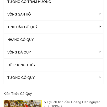
TƯỢNG GỖ TRẦM HƯƠNG
VÒNG SAN HÔ
TINH DẦU GỖ QUÝ
NHANG GỖ QUÝ
VÒNG ĐÁ QUÝ
ĐỒ PHONG THỦY
TƯỢNG GỖ QUÝ
Kiến Thức Gỗ Quý
5 Lợi ích tinh dầu Hoàng Đàn nguyên
chất 100% í...