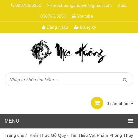
098786.3250
mochuongshopvn@gmail.com
Zalo:
098786.3250
Youtube
Đăng nhập
Đăng ký
0
sản phẩm
Trang chủ
/
Kiến Thức Gỗ Quý - Tìm Hiểu Vật Phẩm Phong Thủy