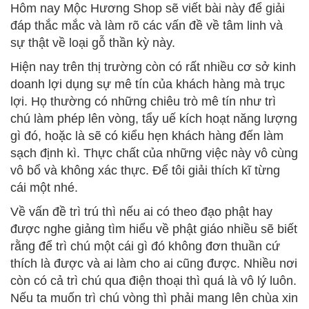
Hôm nay Mộc Hương Shop sẽ viết bài này để giải
đáp thắc mắc và làm rõ các vấn đề về tâm linh và
sự thật về loại gỗ thần kỳ này.
Hiện nay trên thị trường còn có rất nhiều cơ sở kinh
doanh lợi dụng sự mê tín của khách hàng mà trục
lợi. Họ thường có những chiêu trò mê tín như trì
chú làm phép lên vòng, tẩy uế kích hoạt năng lượng
gì đó, hoặc là sẽ có kiểu hẹn khách hàng đến làm
sạch định kì. Thực chất của những việc này vô cùng
vô bổ và không xác thực. Để tôi giải thích kĩ từng
cái một nhé.
Về vấn đề trì trú thì nếu ai có theo đạo phật hay
được nghe giảng tìm hiểu về phật giáo nhiều sẽ biết
rằng để trì chú một cái gì đó không đơn thuần cứ
thích là được và ai làm cho ai cũng được. Nhiều nơi
còn có cả trì chú qua điện thoại thì quá là vô lý luôn.
Nếu ta muốn trì chú vòng thì phải mang lên chùa xin