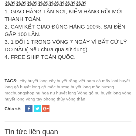
🎁🎁🎁🎁🎁🎁🎁🎁🎁🎁🎁🎁🎁🎁🎁
1. GIAO HÀNG TẬN NƠI, KIỂM HÀNG RỒI MỚI
THANH TOÁN.
2. CAM KẾT GIAO ĐÚNG HÀNG 100%. SAI ĐỀN
GẤP 100 LẦN.
3. 1 ĐỔI 1 TRONG VÒNG 7 NGÀY VÌ BẤT CỨ LÝ
DO NÀO( Nếu chưa qua sử dụng).
4. FREE SHIP TOÀN QUỐC.
TAGS
:
cây huyết long
cây huyết rồng việt nam
có mấy loại huyết
long
gỗ huyết long
gỗ mộc hương
huyết long
mộc hương
mochuongshop
nu hoa
nu huyết long
Vòng gỗ nu huyết long
vòng
huyết long
vòng tay phong thủy
vòng thần
Chia sẻ:
Tin tức liên quan