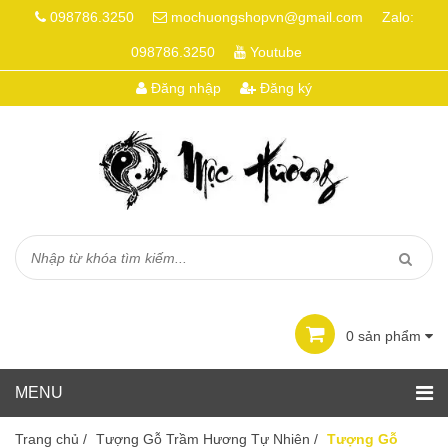
098786.3250
mochuongshopvn@gmail.com
Zalo:
098786.3250
Youtube
Đăng nhập
Đăng ký
0
sản phẩm
Trang chủ
/
Tượng Gỗ Trầm Hương Tự Nhiên
/
Tượng Gỗ