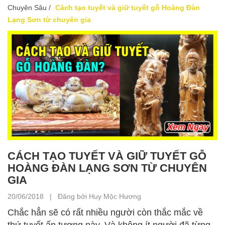
Chuyên Sâu
/
Cách tạo tuyết và giữ tuyết gỗ Hoàng Đàn
Lạng Sơn từ chuyên gia
CÁCH TẠO TUYẾT VÀ GIỮ TUYẾT GỖ
HOÀNG ĐÀN LẠNG SƠN TỪ CHUYÊN
GIA
20/06/2018 | Đăng bởi Huy Mộc Hương
Chắc hẳn sẽ có rất nhiều người còn thắc mắc về
thứ tuyết ấn tượng này. Và không ít người đã từng