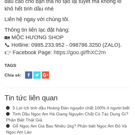
dầu cao cho bạn tha hồ tạo lại tuyết mà không lo
khô hết tinh dầu nhé
Liên hệ ngay với chúng tôi.
Thông tin liên lạc đặt hàng:
🏡 MỘC HƯƠNG SHOP
📞 Hotline: 0985.233.952 - 098786.3250 (ZALO).
👉 Facebook Page:
https://goo.gl/fhXC2m
TAGS
:
Chia sẻ:
Tin tức liên quan
5 Lợi ích tinh dầu Hoàng Đàn nguyên chất 100% ít người biết
Tinh Dầu Ngọc Am Hà Giang Nguyên Chất Có Tác Dụng Gì?
Phân Biệt Thật Giả
Gỗ Ngọc Am Giá Bao Nhiêu 1kg? Phân biệt Ngọc Am Đỏ Và
Ngọc Am Lào