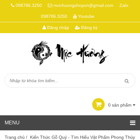
098786.3250
mochuongshopvn@gmail.com
Zalo:
098786.3250
Youtube
Đăng nhập
Đăng ký
0
sản phẩm
Trang chủ
/
Kiến Thức Gỗ Quý - Tìm Hiểu Vật Phẩm Phong Thủy