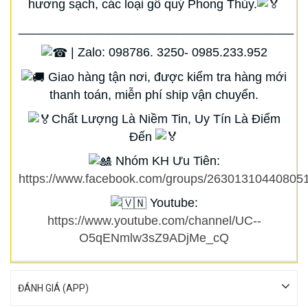
hương sạch, các loại gỗ quý Phong Thủy.
________________________________________
| Zalo: 098786. 3250- 0985.233.952
Giao hàng tận nơi, được kiểm tra hàng mới
thanh toán, miễn phí ship vận chuyển.
Chất Lượng Là Niềm Tin, Uy Tín Là Điểm
Đến
Nhóm KH Ưu Tiên:
https://www.facebook.com/groups/263013104408051
Youtube:
https://www.youtube.com/channel/UC--
O5qENmlw3sZ9ADjMe_cQ
ĐÁNH GIÁ (APP)