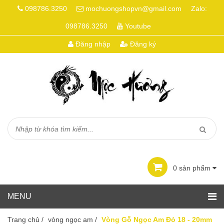
098786.3250
mochuongshopvn@gmail.com
Zalo:
098786.3250
Youtube
Đăng nhập
Đăng ký
0
sản phẩm
Trang chủ
/
vòng ngọc am
/
Vòng Gỗ Ngọc Am Đỏ 18 - 20mm