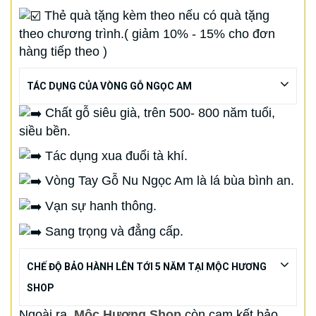
Thẻ quà tặng kèm theo nếu có quà tặng
theo chương trình.( giảm 10% - 15% cho đơn
hàng tiếp theo )
TÁC DỤNG CỦA VÒNG GỖ NGỌC AM
Chất gỗ siêu già, trên 500- 800 năm tuổi,
siều bền.
Tác dụng xua đuổi tà khí.
Vòng Tay Gỗ Nu Ngọc Am là lá bùa bình an.
Vạn sự hanh thông.
Sang trọng và đẳng cấp.
CHẾ ĐỘ BẢO HÀNH LÊN TỚI 5 NĂM TẠI MỘC HƯƠNG
SHOP
Ngoài ra,
Mộc Hương Shop
còn cam kết bảo