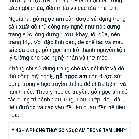
thường được ưa chuộng để làm nội thất trong
các ngôi chùa, đền miếu và các tòa nhà lớn.
Ngoài ra,
gỗ ngọc am
còn được sử dụng trong
sản xuất đồ thủ công mỹ nghệ như hộp đựng
trang sức, ống đựng rượu, khay, tô, đũa, nến
trang trí,.. Với đặc tính dẻo, dễ chế tác và màu
sắc đa dạng, gỗ ngọc am trở thành nguyên liệu
lý tưởng cho các nghệ nhân và thợ mộc.
Không chỉ sử dụng trong chế tác nội thất và đồ
thủ công mỹ nghệ,
gỗ ngọc am
còn được sử
dụng trong y học truyền thống để chữa bệnh và
làm thuốc. Theo y học cổ truyền, gỗ ngọc am có
tác dụng trị bệnh đau lưng, đau khớp, đau đầu,
tiểu đường và các vấn đề liên quan đến hệ tiêu
hóa.
Ý NGHĨA PHONG THỦY GỖ NGỌC AM TRONG TÂM LINH