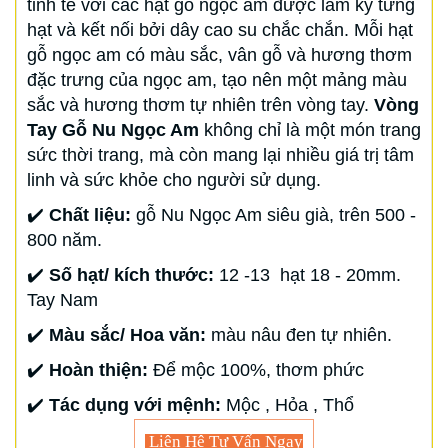
tinh tế với các hạt gỗ ngọc am được làm kỹ từng
hạt và kết nối bởi dây cao su chắc chắn. Mỗi hạt
gỗ ngọc am có màu sắc, vân gỗ và hương thơm
đặc trưng của ngọc am, tạo nên một mảng màu
sắc và hương thơm tự nhiên trên vòng tay.
Vòng
Tay Gỗ Nu Ngọc Am
không chỉ là một món trang
sức thời trang, mà còn mang lại nhiều giá trị tâm
linh và sức khỏe cho người sử dụng.
✔️
Chất liệu:
gỗ Nu Ngọc Am siêu già, trên 500 -
800 năm.
✔️
Số hạt/ kích thước:
12 -13 hạt 18 - 20mm.
Tay Nam
✔️
Màu sắc/ Hoa văn:
màu nâu đen tự nhiên.
✔️
Hoàn thiện:
Để mộc 100%, thơm phức
✔️
Tác dụng với mệnh:
Mộc , Hỏa , Thổ
Liên Hệ Tư Vấn Ngay