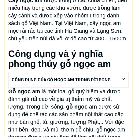
Cây ngọc am
được trồng ở các chùa chiền, đền
miếu hay trong các khu vườn, được trồng làm
cây cảnh và được xếp vào nhóm I trong danh
sách gỗ Việt Nam. Tại Việt Nam, cây ngọc am
mọc rải rác tại các tỉnh Hà Giang và Lạng Sơn,
chủ yếu trên núi đá vôi ở độ cao từ 400 - 1500m.
Công dụng và ý nghĩa
phong thủy gỗ ngọc am
CÔNG DỤNG CỦA GỖ NGỌC AM TRONG ĐỜI SỐNG
Gỗ ngọc am
là một loại gỗ quý hiếm và được
đánh giá rất cao về giá trị thẩm mỹ và chất
lượng. Trong đời sống,
gỗ ngọc am
được sử
dụng để chế tác các sản phẩm nội thất cao cấp
như bàn ghế, tủ, giường, tượng Phật,.. Với đặc
tính bền, đẹp, và mùi thơm dễ chịu, gỗ ngọc am