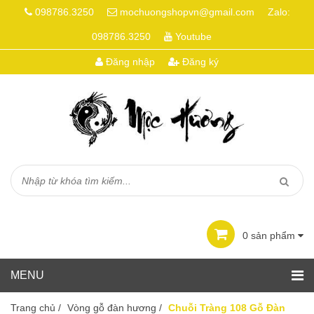
098786.3250
mochuongshopvn@gmail.com
Zalo:
098786.3250
Youtube
Đăng nhập
Đăng ký
0
sản phẩm
Trang chủ
/
Vòng gỗ đàn hương
/
Chuỗi Tràng 108 Gỗ Đàn