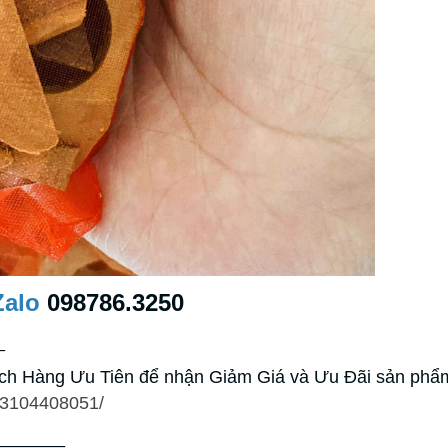
Zalo
098786.3250
_
 Hàng Ưu Tiên để nhận Giảm Giá và Ưu Đãi sản phẩm
13104408051/
_______