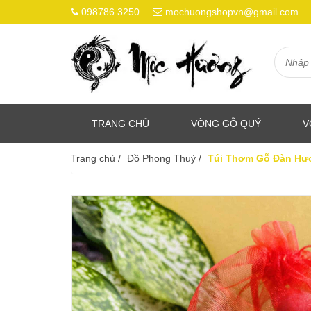
098786.3250
mochuongshopvn@gmail.com
TRANG CHỦ
VÒNG GỖ QUÝ
V
Trang chủ
/
Đồ Phong Thuỷ
/
Túi Thơm Gỗ Đàn Hươ