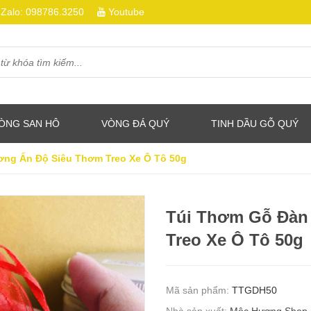
Zalo:
098786.3250
Youtube
ÒNG SAN HÔ
VÒNG ĐÁ QUÝ
TINH DẦU GỖ QUÝ
ng Ấn Độ Siêu Thơm Treo Xe Ô Tô 50g
Túi Thơm Gỗ Đàn
Treo Xe Ô Tô 50g
Mã sản phẩm:
TTGDH50