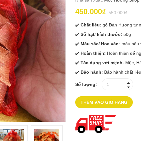
Nhà sản xuất:
Mộc Hương Shop
450.000₫
550.000₫
✔️
Chất liệu:
gỗ Đàn Hương tự n
✔️
Số hạt/ kích thước:
50g
✔️
Màu sắc/ Hoa văn:
màu nâu v
✔️
Hoàn thiện:
Hoàn thiện để ng
✔️
Tác dụng với mệnh:
Mộc, Hỏ
✔️
Bảo hành:
Bảo hành chất liệ
Số lượng:
THÊM VÀO GIỎ HÀNG