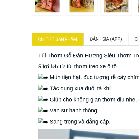
ĐÁNH GIÁ (APP)
C
CHI TIẾT SẢN PHẨM
Túi Thơm Gỗ Đàn Hương Siêu Thơm Tr
𝟓 𝐥ợ𝐢 í𝐜𝐡 𝐭ừ túi thơm treo xe ô tô
Mùn tiện hạt, đục tượng rễ cây ch
Tác dụng xua đuổi tà khí.
Giúp cho không gian thơm dịu nhẹ, 
Vạn sự hanh thông.
Sang trọng và đẳng cấp.