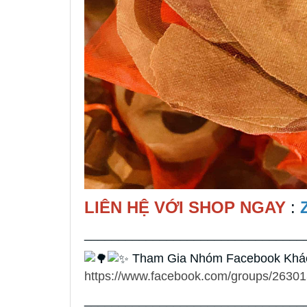
LIÊN HỆ VỚI SHOP NGAY
:
________________________________
Tham Gia Nhóm Facebook Khách
https://www.facebook.com/groups/2630
________________________________