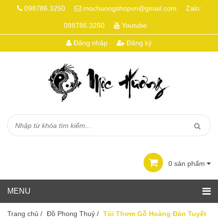
098786.3250
mochuongshopvn@gmail.com
Zalo:
098786.3250
Youtube
Đăng nhập
Đăng ký
0
sản phẩm
Trang chủ
/
Đồ Phong Thuỷ
/
Túi Thơm Gỗ Hoàng Đàn Tuyết