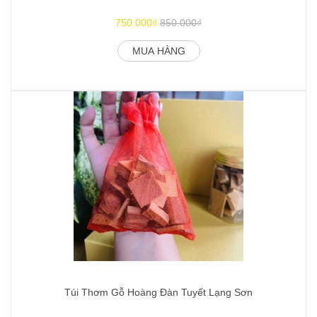
750.000₫
850.000₫
MUA HÀNG
Túi Thơm Gỗ Hoàng Đàn Tuyết Lạng Sơn
L