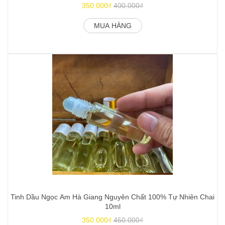
350.000₫
400.000₫
MUA HÀNG
Tinh Dầu Ngọc Am Hà Giang Nguyên Chất 100% Tự Nhiên Chai
N
10ml
350.000₫
450.000₫