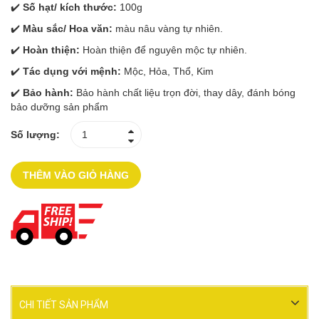
✔️
Số hạt/ kích thước:
100g
✔️
Màu sắc/ Hoa văn:
màu nâu vàng tự nhiên.
✔️
Hoàn thiện:
Hoàn thiện để nguyên mộc tự nhiên.
✔️
Tác dụng với mệnh:
Mộc, Hỏa, Thổ, Kim
✔️
Bảo hành:
Bảo hành chất liệu trọn đời, thay dây, đánh bóng
bảo dưỡng sản phẩm
Số lượng:
THÊM VÀO GIỎ HÀNG
CHI TIẾT SẢN PHẨM