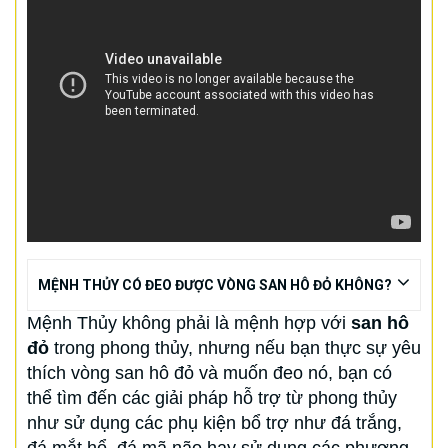
MỆNH THỦY CÓ ĐEO ĐƯỢC VÒNG SAN HÔ ĐỎ KHÔNG?
Mệnh Thủy không phải là mệnh hợp với
san hô
đỏ
trong phong thủy, nhưng nếu bạn thực sự yêu
thích vòng san hô đỏ và muốn đeo nó, bạn có
thể tìm đến các giải pháp hỗ trợ từ phong thủy
như sử dụng các phụ kiện bổ trợ như đá trắng,
đá mắt hổ, đá mã não hay sử dụng các phương