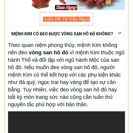
Liên Hệ Tư Vấn Ngay
MỆNH KIM CÓ ĐEO ĐƯỢC VÒNG SAN HÔ ĐỎ KHÔNG?
Theo quan niệm phong thủy, mệnh Kim không
nên đeo
vòng san hô đỏ
vì mệnh Kim thuộc ngũ
hành Thổ và đối lập với ngũ hành Mộc của san
hô đỏ. Nếu muốn đeo vòng san hô đỏ, người
mệnh Kim có thể kết hợp với các phụ kiện khác
như đá quý, ngọc trai hay vàng để tạo sự cân
bằng. Tuy nhiên, việc đeo vòng san hô đỏ hay
bất kỳ món trang sức nào cũng cần tuân thủ
nguyên tắc phù hợp với bản thân.