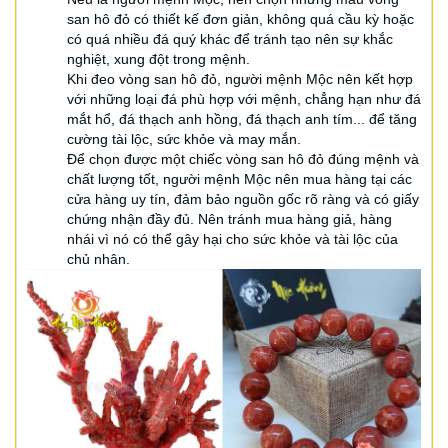
san hô đỏ có thiết kế đơn giản, không quá cầu kỳ hoặc
có quá nhiều đá quý khác để tránh tạo nên sự khắc
nghiệt, xung đột trong mệnh.
Khi đeo vòng san hô đỏ, người mệnh Mộc nên kết hợp
với những loại đá phù hợp với mệnh, chẳng hạn như đá
mắt hổ, đá thạch anh hồng, đá thạch anh tím... để tăng
cường tài lộc, sức khỏe và may mắn.
Để chọn được một chiếc vòng san hô đỏ đúng mệnh và
chất lượng tốt, người mệnh Mộc nên mua hàng tại các
cửa hàng uy tín, đảm bảo nguồn gốc rõ ràng và có giấy
chứng nhận đầy đủ. Nên tránh mua hàng giả, hàng
nhái vì nó có thể gây hại cho sức khỏe và tài lộc của
chủ nhân.