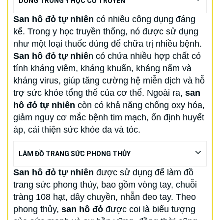
DÙNG TRONG Y HỌC CỔ TRUYỀN
San hô đỏ tự nhiên
có nhiều công dụng đáng
kể. Trong y học truyền thống, nó được sử dụng
như một loại thuốc dùng để chữa trị nhiều bệnh.
San hô đỏ tự nhiê
n có chứa nhiều hợp chất có
tính kháng viêm, kháng khuẩn, kháng nấm và
kháng virus, giúp tăng cường hệ miễn dịch và hỗ
trợ sức khỏe tổng thể của cơ thể. Ngoài ra,
san
hô đỏ tự nhiên
còn có khả năng chống oxy hóa,
giảm nguy cơ mắc bệnh tim mạch, ổn định huyết
áp, cải thiện sức khỏe da và tóc.
LÀM ĐỒ TRANG SỨC PHONG THỦY
San hô đỏ tự nhiên
được sử dụng để làm đồ
trang sức phong thủy, bao gồm vòng tay, chuỗi
tràng 108 hạt, dây chuyền, nhẫn đeo tay. Theo
phong thủy,
san hô đỏ
được coi là biểu tượng