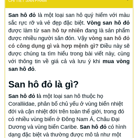
CHI TIẾT SẢN PHẨM
San hô đỏ
là một loại san hô quý hiếm với màu
sắc rực rỡ và vẻ đẹp đặc biệt.
Vòng san hô đỏ
được làm từ
san hô tự nhiên
đang là sản phẩm
được nhiều người săn đón. Vậy
vòng san hô đỏ
có công dụng gì và hợp mệnh gì?
Điều này sẽ
được chúng ta tìm hiểu trong bài viết này, cùng
với thông tin về giá cả và lưu ý khi
mua vòng
san hô đỏ
.
San hô đỏ là gì?
San hô đỏ l
à một loại san hô thuộc họ
Coralliidae, phân bố chủ yếu ở vùng biển nhiệt
đới và cận nhiệt đới trên toàn thế giới, trong đó
có nhiều vùng biển ở Đông Nam Á, Châu Đại
Dương và vùng biển Caribe.
San hô đỏ
có hình
dạng đặc biệt và thường được mô tả như một