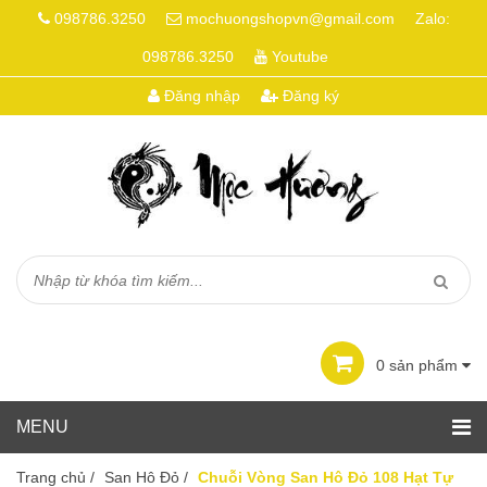
098786.3250
mochuongshopvn@gmail.com
Zalo:
098786.3250
Youtube
Đăng nhập
Đăng ký
0
sản phẩm
Trang chủ
/
San Hô Đỏ
/
Chuỗi Vòng San Hô Đỏ 108 Hạt Tự