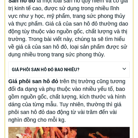
San hô đỏ
là một loài san hô quý hiếm và có giá
trị kinh tế cao, được sử dụng trong nhiều lĩnh
vực như y học, mỹ phẩm, trang sức phong thủy
và thực phẩm. Giá cả của san hô đỏ thường dao
động tùy thuộc vào nguồn gốc, chất lượng và thị
trường. Trong bài viết này, chúng ta sẽ tìm hiểu
về giá cả của san hô đỏ, loại sản phẩm được sử
dụng nhiều trong trang sức phong thủy.
GIÁ PHÔI SAN HÔ ĐỎ BAO NHIÊU?
Giá phôi san hô đỏ
trên thị trường cũng tương
đối đa dạng và phụ thuộc vào nhiều yếu tố, bao
gồm nguồn gốc, chất lượng, kích thước và hình
dáng của từng mẫu. Tuy nhiên, thường thì giá
phôi san hô đỏ dao động từ vài trăm đến vài
nghìn đồng cho mỗi kg.