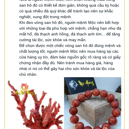
san hô đỏ có thiết kế đơn giản, không quá cầu kỳ hoặc
có quá nhiều đá quý khác để tránh tạo nên sự khắc
nghiệt, xung đột trong mệnh.
Khi đeo vòng san hô đỏ, người mệnh Mộc nên kết hợp
với những loại đá phù hợp với mệnh, chẳng hạn như đá
mắt hổ, đá thạch anh hồng, đá thạch anh tím... để tăng
cường tài lộc, sức khỏe và may mắn.
Để chọn được một chiếc vòng san hô đỏ đúng mệnh và
chất lượng tốt, người mệnh Mộc nên mua hàng tại các
cửa hàng uy tín, đảm bảo nguồn gốc rõ ràng và có giấy
chứng nhận đầy đủ. Nên tránh mua hàng giả, hàng
nhái vì nó có thể gây hại cho sức khỏe và tài lộc của
chủ nhân.