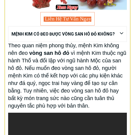
Liên Hệ Tư Vấn Ngay
MỆNH KIM CÓ ĐEO ĐƯỢC VÒNG SAN HÔ ĐỎ KHÔNG?
Theo quan niệm phong thủy, mệnh Kim không
nên đeo
vòng san hô đỏ
vì mệnh Kim thuộc ngũ
hành Thổ và đối lập với ngũ hành Mộc của san
hô đỏ. Nếu muốn đeo vòng san hô đỏ, người
mệnh Kim có thể kết hợp với các phụ kiện khác
như đá quý, ngọc trai hay vàng để tạo sự cân
bằng. Tuy nhiên, việc đeo vòng san hô đỏ hay
bất kỳ món trang sức nào cũng cần tuân thủ
nguyên tắc phù hợp với bản thân.