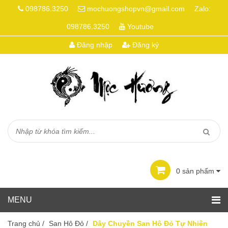
098786.3250
mochuongshopvn@gmail.com
Zalo:
098786.3250
Youtube
Đăng nhập
Đăng ký
0
sản phẩm
Trang chủ
/
San Hô Đỏ
/
Dây Chuyền San Hô Đỏ Tự Nhiên