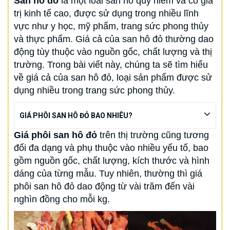
San hô đỏ
là một loài san hô quý hiếm và có giá
trị kinh tế cao, được sử dụng trong nhiều lĩnh
vực như y học, mỹ phẩm, trang sức phong thủy
và thực phẩm. Giá cả của san hô đỏ thường dao
động tùy thuộc vào nguồn gốc, chất lượng và thị
trường. Trong bài viết này, chúng ta sẽ tìm hiểu
về giá cả của san hô đỏ, loại sản phẩm được sử
dụng nhiều trong trang sức phong thủy.
GIÁ PHÔI SAN HÔ ĐỎ BAO NHIÊU?
Giá phôi san hô đỏ
trên thị trường cũng tương
đối đa dạng và phụ thuộc vào nhiều yếu tố, bao
gồm nguồn gốc, chất lượng, kích thước và hình
dáng của từng mẫu. Tuy nhiên, thường thì giá
phôi san hô đỏ dao động từ vài trăm đến vài
nghìn đồng cho mỗi kg.