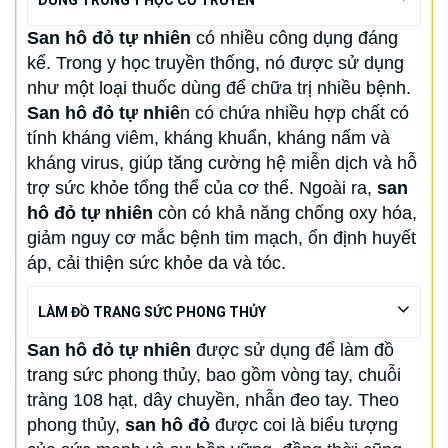
DÙNG TRONG Y HỌC CỔ TRUYỀN
San hô đỏ tự nhiên
có nhiều công dụng đáng
kể. Trong y học truyền thống, nó được sử dụng
như một loại thuốc dùng để chữa trị nhiều bệnh.
San hô đỏ tự nhiê
n có chứa nhiều hợp chất có
tính kháng viêm, kháng khuẩn, kháng nấm và
kháng virus, giúp tăng cường hệ miễn dịch và hỗ
trợ sức khỏe tổng thể của cơ thể. Ngoài ra,
san
hô đỏ tự nhiên
còn có khả năng chống oxy hóa,
giảm nguy cơ mắc bệnh tim mạch, ổn định huyết
áp, cải thiện sức khỏe da và tóc.
LÀM ĐỒ TRANG SỨC PHONG THỦY
San hô đỏ tự nhiên
được sử dụng để làm đồ
trang sức phong thủy, bao gồm vòng tay, chuỗi
tràng 108 hạt, dây chuyền, nhẫn đeo tay. Theo
phong thủy,
san hô đỏ
được coi là biểu tượng