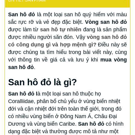
CHI TIẾT SẢN PHẨM
San hô đỏ
là một loại san hô quý hiếm với màu
sắc rực rỡ và vẻ đẹp đặc biệt.
Vòng san hô đỏ
được làm từ
san hô tự nhiên
đang là sản phẩm
được nhiều người săn đón. Vậy
vòng san hô đỏ
có công dụng gì và hợp mệnh gì?
Điều này sẽ
được chúng ta tìm hiểu trong bài viết này, cùng
với thông tin về giá cả và lưu ý khi
mua vòng
san hô đỏ
.
San hô đỏ là gì?
San hô đỏ l
à một loại san hô thuộc họ
Coralliidae, phân bố chủ yếu ở vùng biển nhiệt
đới và cận nhiệt đới trên toàn thế giới, trong đó
có nhiều vùng biển ở Đông Nam Á, Châu Đại
Dương và vùng biển Caribe.
San hô đỏ
có hình
dạng đặc biệt và thường được mô tả như một