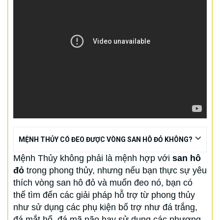
MỆNH THỦY CÓ ĐEO ĐƯỢC VÒNG SAN HÔ ĐỎ KHÔNG?
Mệnh Thủy không phải là mệnh hợp với
san hô
đỏ
trong phong thủy, nhưng nếu bạn thực sự yêu
thích vòng san hô đỏ và muốn đeo nó, bạn có
thể tìm đến các giải pháp hỗ trợ từ phong thủy
như sử dụng các phụ kiện bổ trợ như đá trắng,
đá mắt hổ, đá mã não hay sử dụng các phương