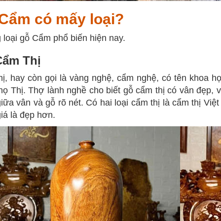
Cẩm có mấy loại?
loại gỗ Cẩm phổ biến hiện nay.
Cẩm Thị
ị, hay còn gọi là vàng nghệ, cẩm nghệ, có tên khoa học
họ Thị. Thợ lành nghề cho biết gỗ cẩm thị có vân đẹp,
iữa vân và gỗ rõ nét. Có hai loại cẩm thị là cẩm thị Vi
iá là đẹp hơn.