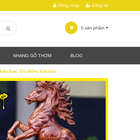
Đăng nhập
Đăng ký
0
sản phẩm
NHANG GỖ THƠM
BLOG
hân loại, Ưu điểm, Giá bán