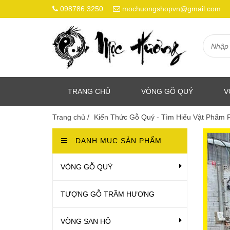
098786.3250
mochuongshopvn@gmail.com
TRANG CHỦ
VÒNG GỖ QUÝ
V
Trang chủ
/
Kiến Thức Gỗ Quý - Tìm Hiểu Vật Phẩm
DANH MỤC SẢN PHẨM
VÒNG GỖ QUÝ
TƯỢNG GỖ TRẦM HƯƠNG
VÒNG SAN HÔ