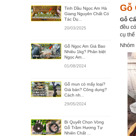
Gỗ 
Tinh Dầu Ngọc Am Hà
Giang Nguyên Chất Có
Gỗ C
Tác Dụ...
đều có
20/03/2025
cụ thể
Nhóm n
Gỗ Ngọc Am Giá Bao
Nhiêu 1kg? Phân biệt
Ngọc Am...
01/08/2024
Gỗ mun có mấy loại?
Giá bán? Công dụng?
Cách nh...
29/05/2024
Bí Quyết Chọn Vòng
Gỗ Trầm Hương Tự
Nhiên Chất ...