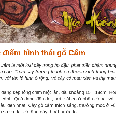
 điểm hình thái gỗ Cẩm
Cẩm là một loại cây trong họ đậu, phát triển chậm nhưng 
g cao. Thân cây trưởng thành có đường kính trung bình
, với tán lá hình ô rộng. Vỏ cây có màu xám và thịt màu
 dạng kép lông chim một lần, dài khoảng 15 - 18cm. 
 cành. Quả dạng đậu dẹt, hơi thắt eo ở phần có hạt và t
àu đen nhạt. Cây gỗ cẩm thích sáng, thường mọc ở vù
ù sa và đất có tầng dày thoát nước tốt.