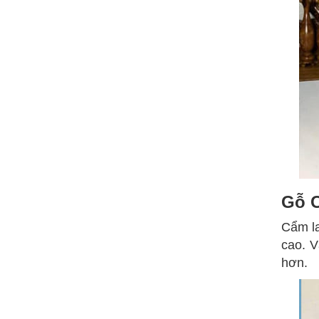
Gỗ 
Cẩm la
cao. V
hơn.