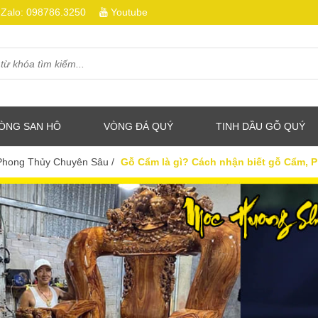
Zalo:
098786.3250
Youtube
ÒNG SAN HÔ
VÒNG ĐÁ QUÝ
TINH DẦU GỖ QUÝ
 Phong Thủy Chuyên Sâu
/
Gỗ Cẩm là gì? Cách nhận biết gỗ Cẩm, P