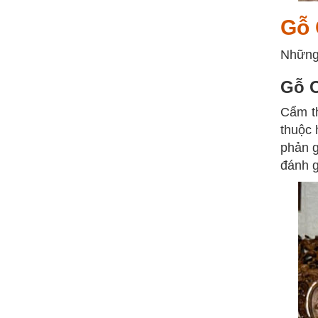
Gỗ 
Những 
Gỗ 
Cẩm th
thuộc 
phản g
đánh g