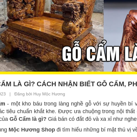
ẨM LÀ GÌ? CÁCH NHẬN BIẾT GỖ CẨM, PH
023 | Đăng bởi Huy Mộc Hương
ẩm
- một kho báu trong làng nghề gỗ với sự huyền bí v
ác tiêu chuẩn khắt khe. Được ưa chuộng trong nội thất
của
Gỗ Cẩm là gì?
Giá bán có đắt đỏ và xa xỉ như ngh
ùng
Mộc Hương Shop
đi tìm hiểu những bí mật thú vị v