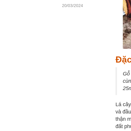
20/03/2024
Đặc
Gỗ 
cùn
25m
Lá cây
và đầu
thận m
đất ph