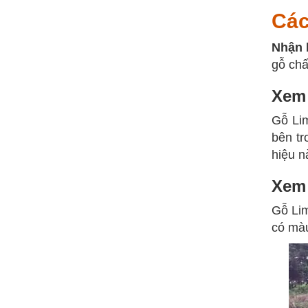
Các
Nhận 
gỗ chấ
Xem 
Gỗ Lim
bên tr
hiệu n
Xem 
Gỗ Li
có màu