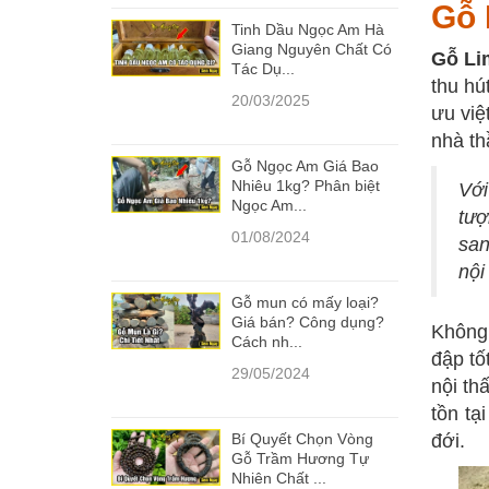
Gỗ 
Tinh Dầu Ngọc Am Hà
Giang Nguyên Chất Có
Gỗ Li
Tác Dụ...
thu hú
20/03/2025
ưu việ
nhà th
Gỗ Ngọc Am Giá Bao
Nhiêu 1kg? Phân biệt
Với
Ngọc Am...
tượ
01/08/2024
san
nội
Gỗ mun có mấy loại?
Giá bán? Công dụng?
Không
Cách nh...
đập tố
29/05/2024
nội th
tồn tạ
Bí Quyết Chọn Vòng
đới.
Gỗ Trầm Hương Tự
Nhiên Chất ...