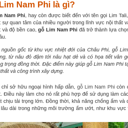
Lim Nam Phi là gì?
m Nam Phi
, hay còn được biết đến với tên gọi Lim Tal
t sự quan tâm của nhiều người trong lĩnh vực nội thất 
t và độ bền cao,
gỗ Lim Nam Phi
đã trở thành lựa chọn
ầu.
 nguồn gốc từ khu vực nhiệt đới của Châu Phi, gỗ L
ng, từ nâu đỏ đậm tới nâu hạt dẻ và có họa tiết vân 
g trọng đồng thời. Đặc điểm này giúp gỗ Lim Nam Phi 
 thất và công trình xây dựng.
 chỉ sở hữu ngoại hình hấp dẫn,
gỗ Lim Nam Phi
còn c
t. Điều này làm cho nó rất phù hợp để sử dụng làm cá
ất chịu tải trọng lớn. Đồng thời, khả năng chống ẩm và 
i lâu dài trong những môi trường ẩm ướt, như khu vực 