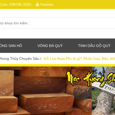
Zalo:
098786.3250
Youtube
ÒNG SAN HÔ
VÒNG ĐÁ QUÝ
TINH DẦU GỖ QUÝ
 Phong Thủy Chuyên Sâu
/
Gỗ Lim Nam Phi là gì? Phân loại, Đặc đi