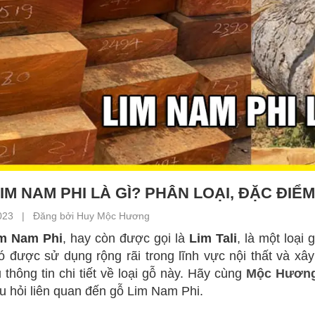
IM NAM PHI LÀ GÌ? PHÂN LOẠI, ĐẶC ĐIỂ
023 | Đăng bởi Huy Mộc Hương
m Nam Phi
, hay còn được gọi là
Lim Tali
, là một loại
ó được sử dụng rộng rãi trong lĩnh vực nội thất và xâ
 thông tin chi tiết về loại gỗ này. Hãy cùng
Mộc Hươn
u hỏi liên quan đến gỗ Lim Nam Phi.