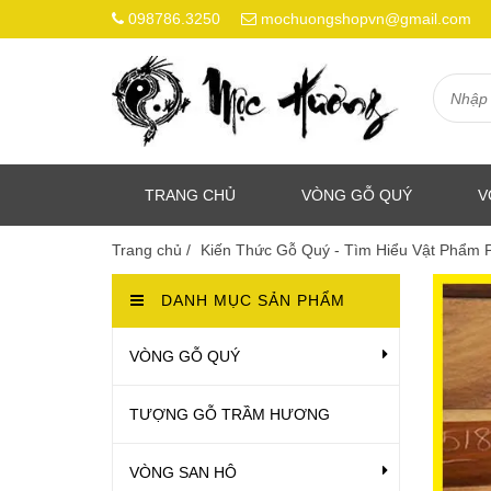
098786.3250
mochuongshopvn@gmail.com
TRANG CHỦ
VÒNG GỖ QUÝ
V
Trang chủ
/
Kiến Thức Gỗ Quý - Tìm Hiểu Vật Phẩm
DANH MỤC SẢN PHẨM
VÒNG GỖ QUÝ
TƯỢNG GỖ TRẦM HƯƠNG
VÒNG SAN HÔ