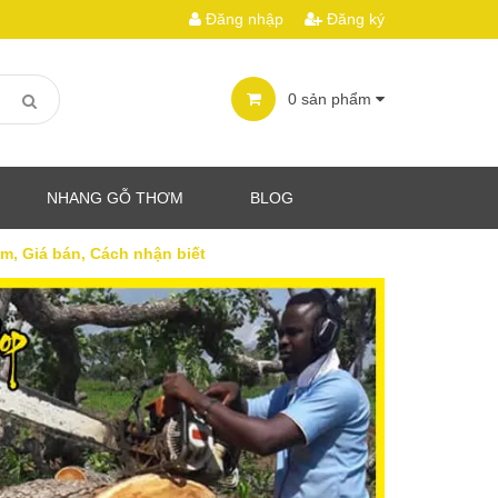
Đăng nhập
Đăng ký
0
sản phẩm
NHANG GỖ THƠM
BLOG
ểm, Giá bán, Cách nhận biết