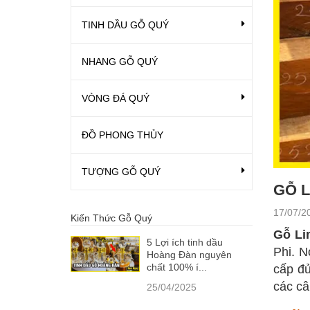
TINH DẦU GỖ QUÝ
NHANG GỖ QUÝ
VÒNG ĐÁ QUÝ
ĐỒ PHONG THỦY
TƯỢNG GỖ QUÝ
GỖ L
17/07/2
Kiến Thức Gỗ Quý
Gỗ Li
5 Lợi ích tinh dầu
Phi. N
Hoàng Đàn nguyên
chất 100% í...
cấp đủ
các câ
25/04/2025