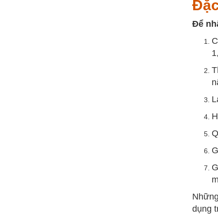
Đặc
Để nh
C
1
T
n
L
H
Q
G
G
m
Những 
dụng t