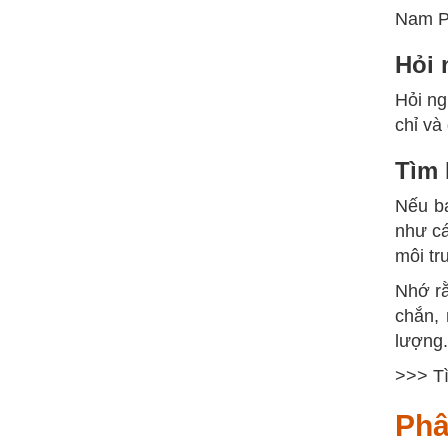
Nam P
Hỏi 
Hỏi ng
chỉ và
Tìm 
Nếu bạ
như cá
môi tr
Nhớ rằ
chắn,
lượng.
>>> T
Phâ