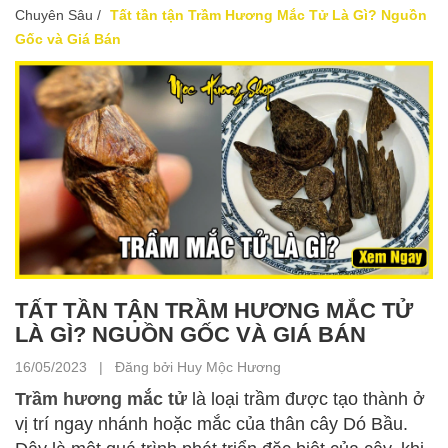
Chuyên Sâu
/
Tất tần tận Trầm Hương Mắc Tử Là Gì? Nguồn
Gốc và Giá Bán
TẤT TẦN TẬN TRẦM HƯƠNG MẮC TỬ
LÀ GÌ? NGUỒN GỐC VÀ GIÁ BÁN
16/05/2023 | Đăng bởi Huy Mộc Hương
Trầm hương mắc tử
là loại trầm được tạo thành ở
vị trí ngay nhánh hoặc mắc của thân cây Dó Bầu.