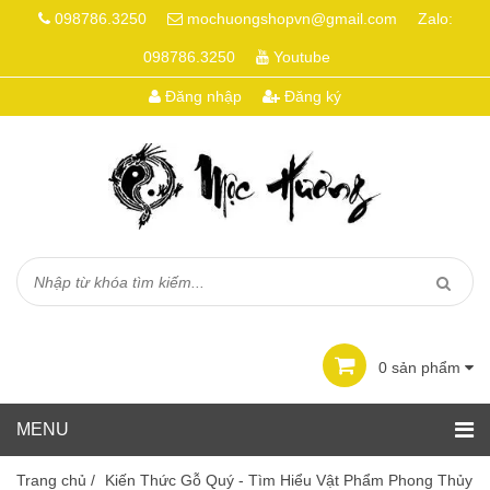
098786.3250
mochuongshopvn@gmail.com
Zalo:
098786.3250
Youtube
Đăng nhập
Đăng ký
0
sản phẩm
Trang chủ
/
Kiến Thức Gỗ Quý - Tìm Hiểu Vật Phẩm Phong Thủy