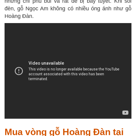
nhưng chỉ phủ bủi và rất dễ bị bay tuyết. Khi soi
đèn, gỗ Ngọc Am không có nhiều óng ánh như gỗ
Hoàng Đàn.
Mua vòng gỗ Hoàng Đàn tại