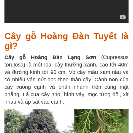
Cây gỗ Hoàng Đàn Tuyết là
gì?
Cây gỗ Hoàng Đàn Lạng Sơn
(Cupressus
torulosa) là một loại cây thường xanh, cao tới 40m
và đường kính tới 90 cm. Vỏ cây màu xám nâu và
có nhiều vân nứt dọc theo thân cây. Cành non của
cây vuông cạnh và phân nhánh trên cùng mặt
phẳng. Lá của cây nhỏ, hình vảy, mọc từng đôi, xít
nhau và áp sát vào cành.