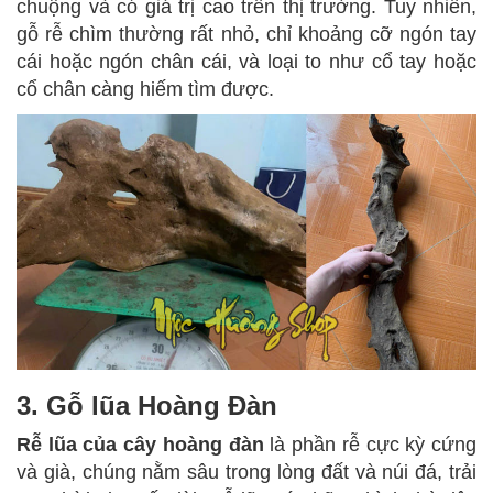
chuộng và có giá trị cao trên thị trường. Tuy nhiên,
gỗ rễ chìm thường rất nhỏ, chỉ khoảng cỡ ngón tay
cái hoặc ngón chân cái, và loại to như cổ tay hoặc
cổ chân càng hiếm tìm được.
3. Gỗ lũa Hoàng Đàn
Rễ lũa của cây hoàng đàn
là phần rễ cực kỳ cứng
và già, chúng nằm sâu trong lòng đất và núi đá, trải