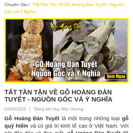
Chuyên Sâu
/
Tất Tần Tận Về Gỗ Hoàng Đàn Tuyết - Nguồn
Gốc và Ý Nghĩa
TẤT TẦN TẬN VỀ GỖ HOÀNG ĐÀN
TUYẾT - NGUỒN GỐC VÀ Ý NGHĨA
24/04/2023 | Đăng bởi Huy Mộc Hương
Gỗ Hoàng Đàn Tuyết
là một trong những loại
gỗ
quý hiếm
và có giá trị kinh tế cao ở Việt Nam. Với