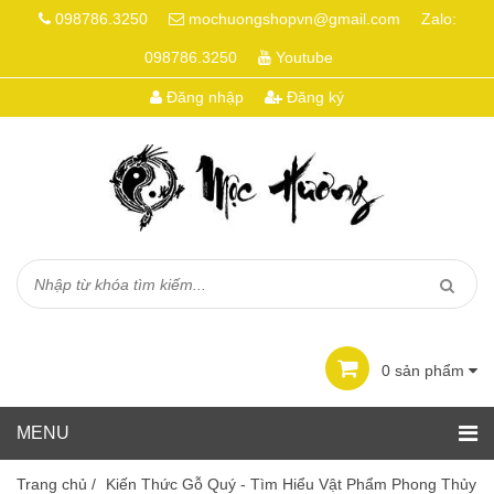
098786.3250
mochuongshopvn@gmail.com
Zalo:
098786.3250
Youtube
Đăng nhập
Đăng ký
0
sản phẩm
Trang chủ
/
Kiến Thức Gỗ Quý - Tìm Hiểu Vật Phẩm Phong Thủy