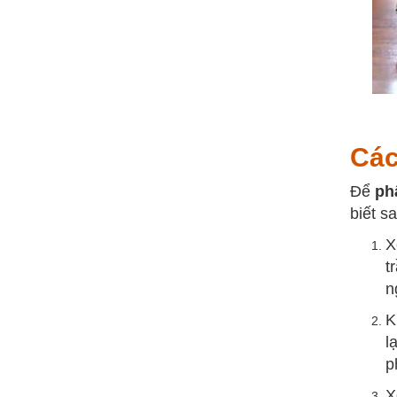
Các
Để
ph
biết sa
X
t
n
K
l
p
X