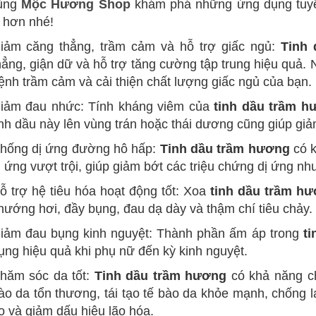
ùng
Mộc Hương Shop
khám phá những ứng dụng tuyệ
t hơn nhé!
iảm căng thẳng, trầm cảm và hỗ trợ giấc ngủ:
Tinh
hẳng, giận dữ và hỗ trợ tăng cường tập trung hiệu quả. 
ệnh trầm cảm và cải thiện chất lượng giấc ngủ của bạn.
iảm đau nhức: Tính kháng viêm của
tinh dầu trầm h
inh dầu này lên vùng trán hoặc thái dương cũng giúp gi
hống dị ứng đường hô hấp:
Tinh dầu trầm hương
có k
ị ứng vượt trội, giúp giảm bớt các triệu chứng dị ứng nh
ỗ trợ hệ tiêu hóa hoạt động tốt: Xoa
tinh dầu trầm h
hướng hơi, đầy bụng, đau dạ dày và thậm chí tiêu chảy.
iảm đau bụng kinh nguyệt: Thành phần ấm áp trong
t
ụng hiệu quả khi phụ nữ đến kỳ kinh nguyệt.
hăm sóc da tốt:
Tinh dầu trầm hương
có khả năng c
ào da tổn thương, tái tạo tế bào da khỏe mạnh, chống lạ
o và giảm dấu hiệu lão hóa.