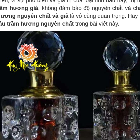
iên, vì sự phổ biến và giá trị của loại tinh dầu này, t
rầm hương giả
, không đảm bảo độ nguyên chất và ch
hương nguyên chất và giả
là vô cùng quan trọng. Hãy
dầu trầm hương nguyên chất
trong bài viết này.