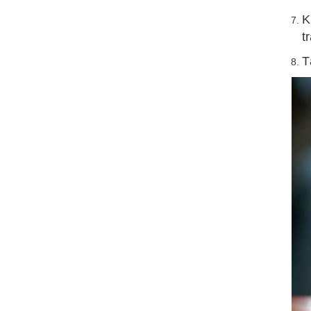
K
t
T