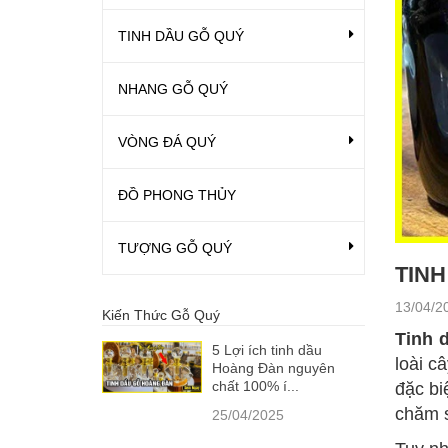
TINH DẦU GỖ QUÝ
NHANG GỖ QUÝ
VÒNG ĐÁ QUÝ
ĐỒ PHONG THỦY
TƯỢNG GỖ QUÝ
TINH
13/04/2
Kiến Thức Gỗ Quý
Tinh 
5 Lợi ích tinh dầu
loài c
Hoàng Đàn nguyên
chất 100% í...
đặc bi
chăm s
25/04/2025