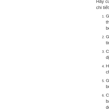
Hãy c
chi tiế
G
t
b
G
t
C
d
H
c
G
b
C
b
d