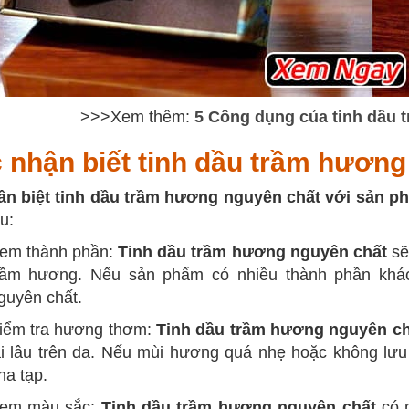
>>>Xem thêm:
5 Công dụng của tinh dầu 
 nhận biết tinh dầu trầm hương
ân biệt tinh dầu trầm hương nguyên chất với sản p
u:
em thành phần:
Tinh dầu trầm hương nguyên chất
sẽ
rầm hương. Nếu sản phẩm có nhiều thành phần khác
guyên chất.
iểm tra hương thơm:
Tinh dầu trầm hương nguyên c
ại lâu trên da. Nếu mùi hương quá nhẹ hoặc không lưu 
ha tạp.
em màu sắc:
Tinh dầu trầm hương nguyên chất
có m