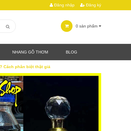
Đăng nhập
Đăng ký
0
sản phẩm
NHANG GỖ THƠM
BLOG
 Cách phân biệt thật giả