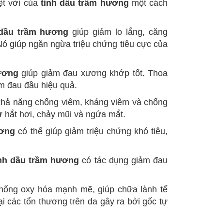
t vời của
tinh dầu trầm hương
một cách
 dầu trầm hương
giúp giảm lo lắng, căng
Nó giúp ngăn ngừa triệu chứng tiêu cực của
ương
giúp giảm đau xương khớp tốt. Thoa
ảm đau đầu hiệu quả.
hả năng chống viêm, kháng viêm và chống
ư hắt hơi, chảy mũi và ngứa mắt.
ương
có thể giúp giảm triệu chứng khó tiêu,
inh dầu trầm hương
có tác dụng giảm đau
hống oxy hóa mạnh mẽ, giúp chữa lành tế
i các tổn thương trên da gây ra bởi gốc tự