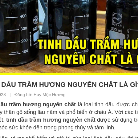
 DẦU TRẦM HƯƠNG NGUYÊN CHẤT LÀ GÌ?
023 | Đăng bởi Huy Mộc Hương
dầu trầm hương nguyên chất
là loại tinh dầu được c
ây thân gỗ sống lâu năm và phổ biến ở châu Á. Với các 
ệt,
tinh dầu trầm hương nguyên chất
được sử dụng tr
óc sức khỏe đến trong phong thủy và tâm linh.