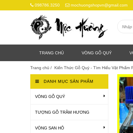
098786.3250
mochuongshopvn@gmail.com
TRANG CHỦ
VÒNG GỖ QUÝ
V
Trang chủ
/
Kiến Thức Gỗ Quý - Tìm Hiểu Vật Phẩm
DANH MỤC SẢN PHẨM
VÒNG GỖ QUÝ
TƯỢNG GỖ TRẦM HƯƠNG
VÒNG SAN HÔ