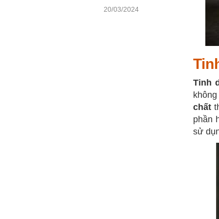
20/03/2024
Tin
Tinh 
không 
chất
t
phần 
sử dụn