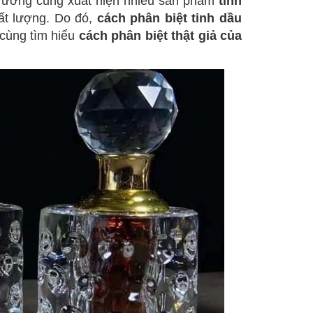
hị trường cũng xuất hiện nhiều sản phẩm
tinh
ất lượng. Do đó,
cách phân biệt tinh dầu
 cùng tìm hiểu
cách phân biệt thật giả của