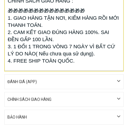
CHÍNH SÁCH GIAO HÀNG :
🎁🎁🎁🎁🎁🎁🎁🎁🎁🎁🎁🎁🎁🎁🎁
1. GIAO HÀNG TẬN NƠI, KIỂM HÀNG RỒI MỚI
THANH TOÁN.
2. CAM KẾT GIAO ĐÚNG HÀNG 100%. SAI
ĐỀN GẤP 100 LẦN.
3. 1 ĐỔI 1 TRONG VÒNG 7 NGÀY VÌ BẤT CỨ
LÝ DO NÀO( Nếu chưa qua sử dụng).
4. FREE SHIP TOÀN QUỐC.
ĐÁNH GIÁ (APP)
CHÍNH SÁCH GIAO HÀNG
BẢO HÀNH