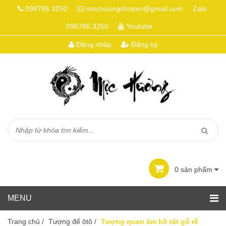
098786.3250
mochuongshopvn@gmail.com
Zalo:
098786.3250
Youtube
Đăng nhập
Đăng ký
0
sản phẩm
Trang chủ
/
Tượng để ôtô
/
Tượng quan âm bồ tát gỗ rễ