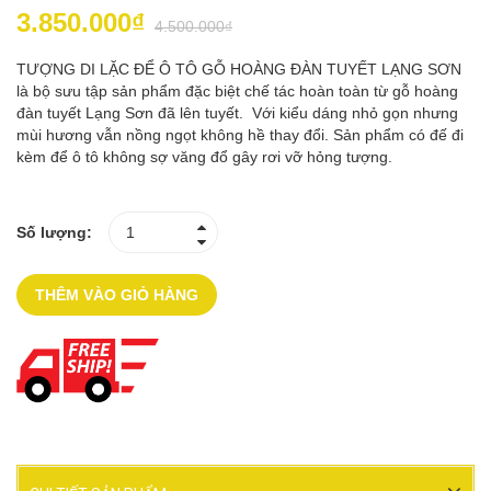
3.850.000₫
4.500.000₫
TƯỢNG DI LẶC ĐỂ Ô TÔ GỖ HOÀNG ĐÀN TUYẾT LẠNG SƠN
là bộ sưu tập sản phẩm đặc biệt chế tác hoàn toàn từ gỗ hoàng
đàn tuyết Lạng Sơn đã lên tuyết. Với kiểu dáng nhỏ gọn nhưng
mùi hương vẫn nồng ngọt không hề thay đổi. Sản phẩm có đế đi
kèm để ô tô không sợ văng đổ gây rơi vỡ hỏng tượng.
Số lượng:
THÊM VÀO GIỎ HÀNG