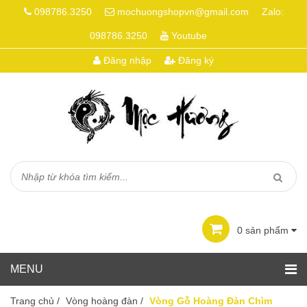
098786.3250
mochuongshopvn@gmail.com
Zalo:
098786.3250
Youtube
Đăng nhập
Đăng ký
0
sản phẩm
Trang chủ
/
Vòng hoàng đàn
/
Vòng Gỗ Hoàng Đàn Chìm