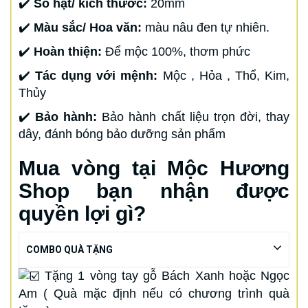
✔️
Số hạt/ kích thước:
20mm
✔️
Màu sắc/ Hoa văn:
màu nâu đen tự nhiên.
✔️
Hoàn thiện:
Để mộc 100%, thơm phức
✔️
Tác dụng với mệnh:
Mộc , Hỏa , Thổ, Kim,
Thủy
✔️
Bảo hành:
Bảo hành chất liệu trọn đời, thay
dây, đánh bóng bảo dưỡng sản phẩm
Mua vòng tại Mộc Hương
Shop bạn nhận được
quyền lợi gì?
COMBO QUÀ TẶNG
Tặng 1 vòng tay gỗ Bách Xanh hoặc Ngọc
Am ( Quà mặc định nếu có chương trình quà