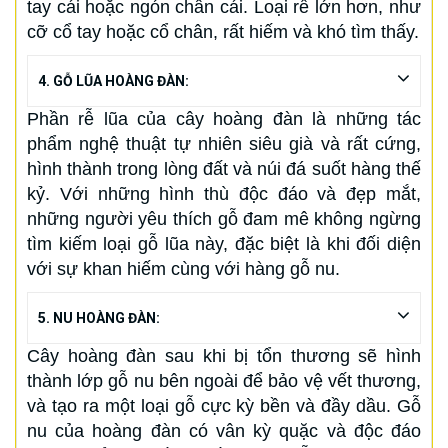
tay cái hoặc ngón chân cái. Loại rễ lớn hơn, như
cỡ cổ tay hoặc cổ chân, rất hiếm và khó tìm thấy.
4. GỖ LŨA HOÀNG ĐÀN:
Phần rễ lũa của cây hoàng đàn là những tác
phẩm nghệ thuật tự nhiên siêu già và rất cứng,
hình thành trong lòng đất và núi đá suốt hàng thế
kỷ. Với những hình thù độc đáo và đẹp mắt,
những người yêu thích gỗ đam mê không ngừng
tìm kiếm loại gỗ lũa này, đặc biệt là khi đối diện
với sự khan hiếm cùng với hàng gỗ nu.
5. NU HOÀNG ĐÀN:
Cây hoàng đàn sau khi bị tổn thương sẽ hình
thành lớp gỗ nu bên ngoài để bảo vệ vết thương,
và tạo ra một loại gỗ cực kỳ bền và đầy dầu. Gỗ
nu của hoàng đàn có vân kỳ quặc và độc đáo