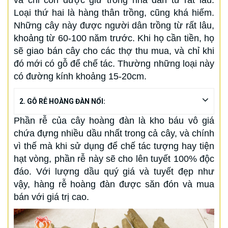
và chỉ còn được giữ trong nhà dân từ rất lâu.
Loại thứ hai là hàng thân trồng, cũng khá hiếm.
Những cây này được người dân trồng từ rất lâu,
khoảng từ 60-100 năm trước. Khi họ cần tiền, họ
sẽ giao bán cây cho các thợ thu mua, và chỉ khi
đó mới có gỗ để chế tác. Thường những loại này
có đường kính khoảng 15-20cm.
2. GỖ RỄ HOÀNG ĐÀN NỔI:
Phần rễ của cây hoàng đàn là kho báu vô giá
chứa đựng nhiều dầu nhất trong cả cây, và chính
vì thế mà khi sử dụng để chế tác tượng hay tiện
hạt vòng, phần rễ này sẽ cho lên tuyết 100% độc
đáo. Với lượng dầu quý giá và tuyết đẹp như
vậy, hàng rễ hoàng đàn được săn đón và mua
bán với giá trị cao.