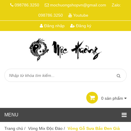
098786.3250
mochuongshopvn@gmail.com
Zalo:
098786.3250
Youtube
Đăng nhập
Đăng ký
0
sản phẩm
Trang chủ
/
Vòng Mix Độc Đáo
/
Vòng Gỗ Sưa Bắc Đen Già