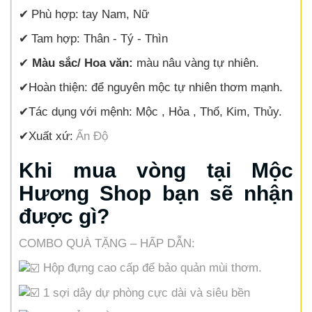
✔
Phù hợp: tay Nam, Nữ
✔
Tam hợp:
Thân - Tý - Thìn
✔
Màu sắc/ Hoa văn:
màu nâu vàng tự nhiên.
✔
Hoàn thiện:
để nguyên mộc tự nhiên thơm mạnh.
✔
Tác dụng với mệnh:
Mộc , Hỏa , Thổ, Kim, Thủy.
✔
Xuất xứ:
Ấn Độ
Khi mua vòng tại Mộc
Hương Shop bạn sẽ nhận
được gì?
COMBO QUÀ TẶNG – HẤP DẪN:
Hộp đựng cao cấp để bảo quản mùi thơm.
1 sợi dây dự phòng cực dài và siêu bền