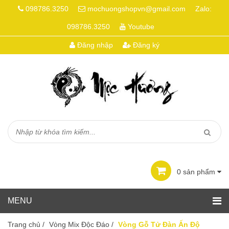
098786.3250
mochuongshopvn@gmail.com
Zalo:
098786.3250
Youtube
Đăng nhập
Đăng ký
0
sản phẩm
Trang chủ
/
Vòng Mix Độc Đáo
/
Vòng Gỗ Tử Đàn Ấn Độ