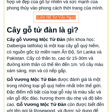
hợp vẻ đẹp của gỗ tự nhiên và sức mạnh của
phong thủy vào phong cách thời trang của mình.
Liên Hệ Tư Vấn Ngay
Cây gỗ tử đàn là gì?
Cây gỗ Vương Mộc Tử Đàn
(tên khoa học:
Dalbergia latifolia) là một loại cây gỗ quý hiếm,
có nguồn gốc từ miền nam Ấn Độ, Sri Lanka và
Pakistan. Cây có thân to, cao từ 15-30m và
đường kính thân có thể lên đến 1m. Vỏ cây màu
xám sáng, mịn và có nếp gấp.
Gỗ Vương Mộc Tử Đàn
được đánh giá là một
trong những loại gỗ quý hiếm nhất trên thế giới.
Đặc điểm nổi bật của loại gỗ này là màu sắc và
vân gỗ độc đáo, hương thơm dịu nhẹ và độ bền
cao.
Gỗ Vương Mộc Tử Đàn
còn được biết đến
với tên gọi là Rosewood, và được sử dụng để