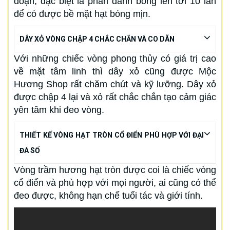
đoạn, đặc biệt là phần đánh bóng lên tới 10 lần
để có được bề mặt hạt bóng mịn.
DÂY XỎ VÒNG CHẬP 4 CHẮC CHẮN VÀ CO DÃN
Với những chiếc vòng phong thủy có giá trị cao
về mặt tâm linh thì dây xỏ cũng được Mộc
Hương Shop rất chăm chút và kỹ lưỡng. Dây xỏ
được chập 4 lại và xỏ rất chắc chắn tạo cảm giác
yên tâm khi đeo vòng.
THIẾT KẾ VÒNG HẠT TRÒN CỔ ĐIỂN PHÙ HỢP VỚI ĐẠI
ĐA SỐ
Vòng trầm hương hạt tròn được coi là chiếc vòng
cổ điển và phù hợp với mọi người, ai cũng có thể
đeo được, không hạn chế tuổi tác và giới tính.