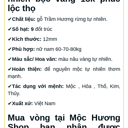
lộc thọ
✔
Chất liệu:
gỗ Trầm Hương rừng tự nhiên.
✔
Số hạt: 9
đốt trúc
✔
Kích thước:
12mm
✔
Phù hợp:
nữ nam 60-70-80kg
✔
Màu sắc/ Hoa văn:
màu nâu vàng tự nhiên.
✔
Hoàn thiện:
để nguyên mộc tự nhiên thơm
mạnh.
✔
Tác dụng với mệnh:
Mộc , Hỏa , Thổ, Kim,
Thủy.
✔
Xuất xứ:
Việt Nam
Mua vòng tại Mộc Hương
Shop bạn nhận được