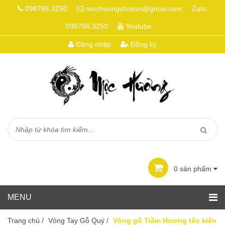
098786.3250
mochuongshopvn@gmail.com
Zalo:
098786.3250
Youtube
Đăng nhập
Đăng ký
0
sản phẩm
Trang chủ
/
Vòng Tay Gỗ Quý
/
Vòng gỗ Trầm Hương tốc kiến