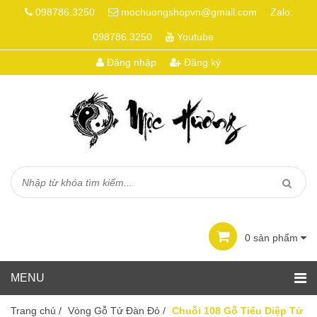
098786.3250
mochuongshopvn@gmail.com
Zalo:
098786.3250
Youtube
Đăng nhập
Đăng ký
0
sản phẩm
Trang chủ
/
Vòng Gỗ Tử Đàn Đỏ
/
Chuỗi 108 Gỗ Tiểu Diệp Tử