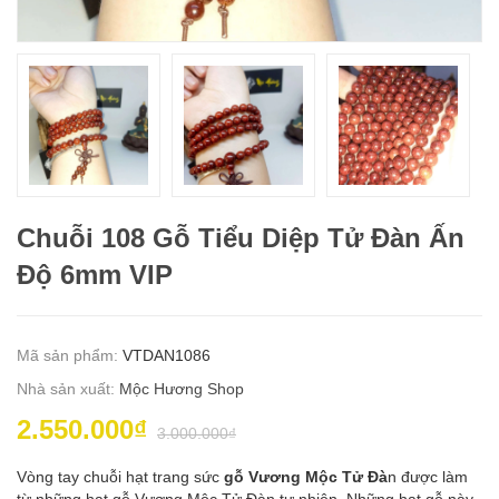
Chuỗi 108 Gỗ Tiểu Diệp Tử Đàn Ấn
Độ 6mm VIP
Mã sản phẩm:
VTDAN1086
Nhà sản xuất:
Mộc Hương Shop
2.550.000₫
3.000.000₫
Vòng tay chuỗi hạt trang sức
gỗ Vương Mộc Tử Đà
n được làm