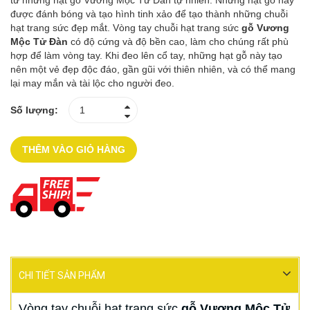
từ những hạt gỗ Vương Mộc Tử Đàn tự nhiên. Những hạt gỗ này
được đánh bóng và tạo hình tinh xảo để tạo thành những chuỗi
hạt trang sức đẹp mắt. Vòng tay chuỗi hạt trang sức
gỗ Vương
Mộc Tử Đàn
có độ cứng và độ bền cao, làm cho chúng rất phù
hợp để làm vòng tay. Khi đeo lên cổ tay, những hạt gỗ này tạo
nên một vẻ đẹp độc đáo, gần gũi với thiên nhiên, và có thể mang
lại may mắn và tài lộc cho người đeo.
Số lượng:
THÊM VÀO GIỎ HÀNG
CHI TIẾT SẢN PHẨM
Vòng tay chuỗi hạt trang sức
gỗ Vương Mộc Tử