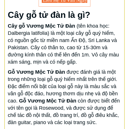
Liên Hệ Tư Vấn Ngay
Cây gỗ tử đàn là gì?
Cây gỗ Vương Mộc Tử Đàn
(tên khoa học:
Dalbergia latifolia) là một loại cây gỗ quý hiếm,
có nguồn gốc từ miền nam Ấn Độ, Sri Lanka và
Pakistan. Cây có thân to, cao từ 15-30m và
đường kính thân có thể lên đến 1m. Vỏ cây màu
xám sáng, mịn và có nếp gấp.
Gỗ Vương Mộc Tử Đàn
được đánh giá là một
trong những loại gỗ quý hiếm nhất trên thế giới.
Đặc điểm nổi bật của loại gỗ này là màu sắc và
vân gỗ độc đáo, hương thơm dịu nhẹ và độ bền
cao.
Gỗ Vương Mộc Tử Đàn
còn được biết đến
với tên gọi là Rosewood, và được sử dụng để
chế tác đồ nội thất, đồ trang trí, đồ gỗ điêu khắc,
đàn guitar, piano và các loại trang sức.