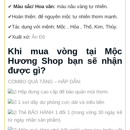
✔
Màu sắc/ Hoa văn:
màu nâu vàng tự nhiên.
✔
Hoàn thiện:
để nguyên mộc tự nhiên thơm mạnh.
✔
Tác dụng với mệnh:
Mộc , Hỏa , Thổ, Kim, Thủy.
✔
Xuất xứ:
Ấn Độ
Khi mua vòng tại Mộc
Hương Shop bạn sẽ nhận
được gì?
COMBO QUÀ TẶNG – HẤP DẪN:
Hộp đựng cao cấp để bảo quản mùi thơm.
1 sợi dây dự phòng cực dài và siêu bền
Thẻ BẢO HÀNH 1 đổi 1 (trong vòng 30 ngày kể
từ ngày nhận sản phẩm)