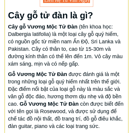
Liên Hệ Tư Vấn Ngay
Cây gỗ tử đàn là gì?
Cây gỗ Vương Mộc Tử Đàn
(tên khoa học:
Dalbergia latifolia) là một loại cây gỗ quý hiếm,
có nguồn gốc từ miền nam Ấn Độ, Sri Lanka và
Pakistan. Cây có thân to, cao từ 15-30m và
đường kính thân có thể lên đến 1m. Vỏ cây màu
xám sáng, mịn và có nếp gấp.
Gỗ Vương Mộc Tử Đàn
được đánh giá là một
trong những loại gỗ quý hiếm nhất trên thế giới.
Đặc điểm nổi bật của loại gỗ này là màu sắc và
vân gỗ độc đáo, hương thơm dịu nhẹ và độ bền
cao.
Gỗ Vương Mộc Tử Đàn
còn được biết đến
với tên gọi là Rosewood, và được sử dụng để
chế tác đồ nội thất, đồ trang trí, đồ gỗ điêu khắc,
đàn guitar, piano và các loại trang sức.