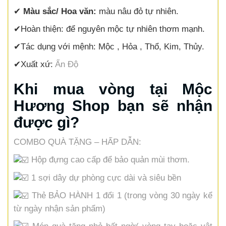
✔
Màu sắc/ Hoa văn:
màu nâu đỏ tự nhiên.
✔
Hoàn thiện:
để nguyên mộc tự nhiên thơm mạnh.
✔
Tác dụng với mệnh:
Mộc , Hỏa , Thổ, Kim, Thủy.
✔
Xuất xứ:
Ấn Độ
Khi mua vòng tại Mộc
Hương Shop bạn sẽ nhận
được gì?
COMBO QUÀ TẶNG – HẤP DẪN:
Hộp đựng cao cấp để bảo quản mùi thơm.
1 sợi dây dự phòng cực dài và siêu bền
Thẻ BẢO HÀNH 1 đổi 1 (trong vòng 30 ngày kể
từ ngày nhận sản phẩm)