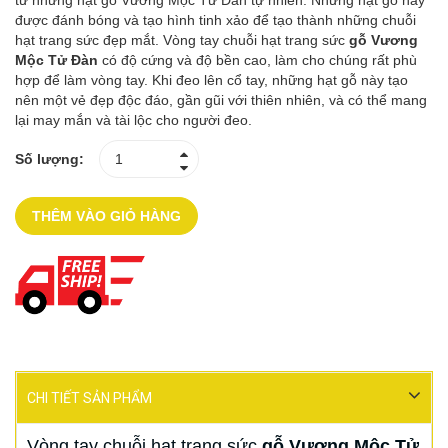
từ những hạt gỗ Vương Mộc Tử Đàn tự nhiên. Những hạt gỗ này
được đánh bóng và tạo hình tinh xảo để tạo thành những chuỗi
hạt trang sức đẹp mắt. Vòng tay chuỗi hạt trang sức
gỗ Vương
Mộc Tử Đàn
có độ cứng và độ bền cao, làm cho chúng rất phù
hợp để làm vòng tay. Khi đeo lên cổ tay, những hạt gỗ này tạo
nên một vẻ đẹp độc đáo, gần gũi với thiên nhiên, và có thể mang
lại may mắn và tài lộc cho người đeo.
Số lượng:
THÊM VÀO GIỎ HÀNG
CHI TIẾT SẢN PHẨM
Vòng tay chuỗi hạt trang sức
gỗ Vương Mộc Tử