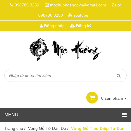
098786.3250
mochuongshopvn@gmail.com
Zalo:
098786.3250
Youtube
Đăng nhập
Đăng ký
0
sản phẩm
Trang chủ
/
Vòng Gỗ Tử Đàn Đỏ
/
Vòng Gỗ Tiểu Diệp Tử Đàn