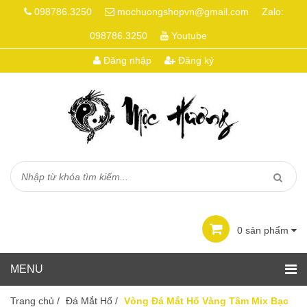
098786.3250
mochuongshopvn@gmail.com
Zalo:
098786.3250
Youtube
Đăng nhập
Đăng ký
0
sản phẩm
Trang chủ
/
Đá Mắt Hổ
/
Vòng Đá Mắt Hổ Vàng Tâm Mix Bạc