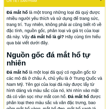
CHI TIẾT SẢN PHẨM
Đá mắt hổ
là một trong những loại đá quý được
nhiều người yêu thích và sử dụng để trang sức,
trang trí. Tuy nhiên, không phải ai cũng biết rõ về
đặc tính, nguồn gốc, phân loại và giá trị của loại
đá này. Vậy
đá mắt hổ là gì?
Hãy cùng tìm hiểu
qua bài viết dưới đây.
Nguồn gốc đá mắt hổ tự
nhiên
Đá mắt hổ
là một loại đá quý có nguồn gốc từ
các mỏ đá ở châu Á, chủ yếu là ở Trung Quốc và
Nam Mỹ. Tên gọi của loại đá này được lấy từ
hình dáng và màu sắc của nó, khi nhìn vào mặt
đá có vân sọc như mắt con hổ.
Đá mắt hổ
được
phân loại theo màu sắc và vân đặc trưng, bao
gồm mắt hổ vàng, mắt hổ đen, mắt hổ xanh lá