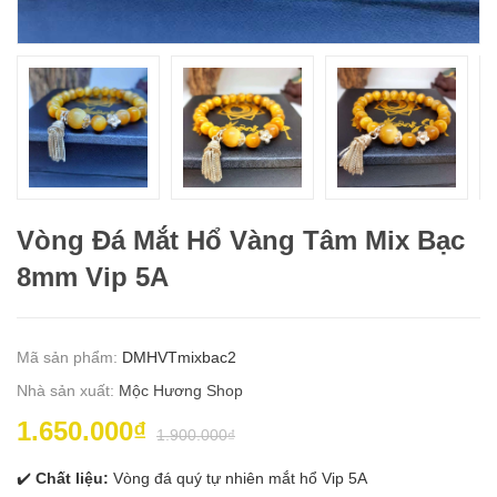
Vòng Đá Mắt Hổ Vàng Tâm Mix Bạc
8mm Vip 5A
Mã sản phẩm:
DMHVTmixbac2
Nhà sản xuất:
Mộc Hương Shop
1.650.000₫
1.900.000₫
✔️
Chất liệu:
Vòng đá quý tự nhiên mắt hổ Vip 5A