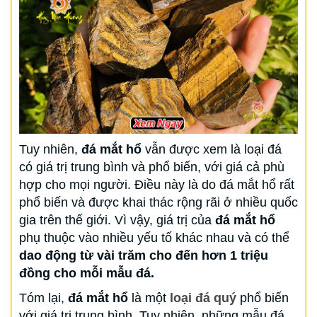
Tuy nhiên,
đá mắt hổ
vẫn được xem là loại đá
có giá trị trung bình và phổ biến, với giá cả phù
hợp cho mọi người. Điều này là do đá mắt hổ rất
phổ biến và được khai thác rộng rãi ở nhiều quốc
gia trên thế giới. Vì vậy, giá trị của
đá mắt hổ
phụ thuộc vào nhiều yếu tố khác nhau và có thể
dao động từ vài trăm cho đến hơn 1 triệu
đồng cho mỗi mẫu đá.
Tóm lại,
đá mắt hổ
là một
loại đá quý
phổ biến
với giá trị trung bình. Tuy nhiên, những mẫu đá