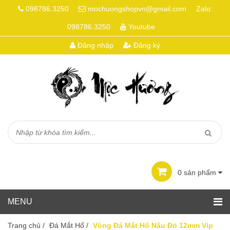
098786.3250
mochuongshopvn@gmail.com
Zalo:
098786.3250
Youtube
Đăng nhập
Đăng ký
0
sản phẩm
Trang chủ
/
Đá Mắt Hổ
/
Vòng Đá Mắt Hổ Nâu Đỏ 12mm Vip