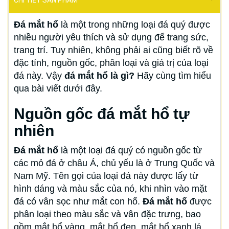
CHI TIẾT SẢN PHẨM
Đá mắt hổ
là một trong những loại đá quý được
nhiều người yêu thích và sử dụng để trang sức,
trang trí. Tuy nhiên, không phải ai cũng biết rõ về
đặc tính, nguồn gốc, phân loại và giá trị của loại
đá này. Vậy
đá mắt hổ là gì?
Hãy cùng tìm hiểu
qua bài viết dưới đây.
Nguồn gốc đá mắt hổ tự
nhiên
Đá mắt hổ
là một loại đá quý có nguồn gốc từ
các mỏ đá ở châu Á, chủ yếu là ở Trung Quốc và
Nam Mỹ. Tên gọi của loại đá này được lấy từ
hình dáng và màu sắc của nó, khi nhìn vào mặt
đá có vân sọc như mắt con hổ.
Đá mắt hổ
được
phân loại theo màu sắc và vân đặc trưng, bao
gồm mắt hổ vàng, mắt hổ đen, mắt hổ xanh lá