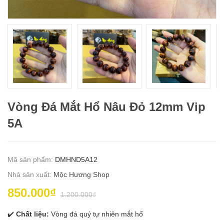
Vòng Đá Mắt Hổ Nâu Đỏ 12mm Vip
5A
Mã sản phẩm:
DMHND5A12
Nhà sản xuất:
Mộc Hương Shop
850.000₫
1.200.000₫
✔️
Chất liệu:
Vòng đá quý tự nhiên mắt hổ