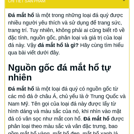
CHI TIẾT SẢN PHẨM
Đá mắt hổ
là một trong những loại đá quý được
nhiều người yêu thích và sử dụng để trang sức,
trang trí. Tuy nhiên, không phải ai cũng biết rõ về
đặc tính, nguồn gốc, phân loại và giá trị của loại
đá này. Vậy
đá mắt hổ là gì?
Hãy cùng tìm hiểu
qua bài viết dưới đây.
Nguồn gốc đá mắt hổ tự
nhiên
Đá mắt hổ
là một loại đá quý có nguồn gốc từ
các mỏ đá ở châu Á, chủ yếu là ở Trung Quốc và
Nam Mỹ. Tên gọi của loại đá này được lấy từ
hình dáng và màu sắc của nó, khi nhìn vào mặt
đá có vân sọc như mắt con hổ.
Đá mắt hổ
được
phân loại theo màu sắc và vân đặc trưng, bao
gồm mắt hổ vàng, mắt hổ đen, mắt hổ xanh lá