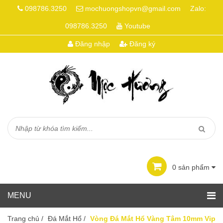
098786.3250
mochuongshopvn@gmail.com
Zalo:
098786.3250
Youtube
Đăng nhập
Đăng ký
0
sản phẩm
Trang chủ
/
Đá Mắt Hổ
/
Vòng Đá Mắt Hổ Vàng Tâm 10mm Vip