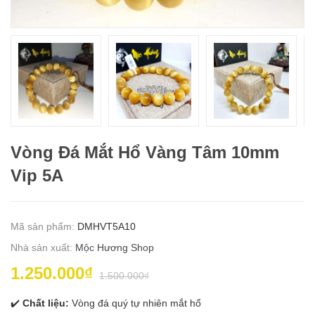
Vòng Đá Mắt Hổ Vàng Tâm 10mm
Vip 5A
Mã sản phẩm:
DMHVT5A10
Nhà sản xuất:
Mộc Hương Shop
1.250.000₫
1.500.000₫
✔️
Chất liệu:
Vòng đá quý tự nhiên mắt hổ