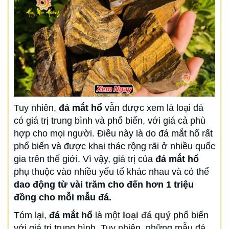
Tuy nhiên,
đá mắt hổ
vẫn được xem là loại đá
có giá trị trung bình và phổ biến, với giá cả phù
hợp cho mọi người. Điều này là do đá mắt hổ rất
phổ biến và được khai thác rộng rãi ở nhiều quốc
gia trên thế giới. Vì vậy, giá trị của
đá mắt hổ
phụ thuộc vào nhiều yếu tố khác nhau và có thể
dao động từ vài trăm cho đến hơn 1 triệu
đồng cho mỗi mẫu đá.
Tóm lại,
đá mắt hổ
là một
loại đá quý
phổ biến
với giá trị trung bình. Tuy nhiên, những mẫu đá