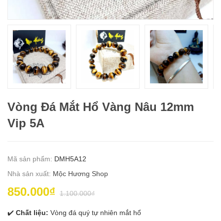
Vòng Đá Mắt Hổ Vàng Nâu 12mm
Vip 5A
Mã sản phẩm:
DMH5A12
Nhà sản xuất:
Mộc Hương Shop
850.000₫
1.100.000₫
✔️
Chất liệu:
Vòng đá quý tự nhiên mắt hổ