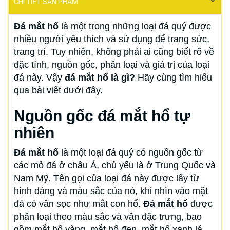
CHI TIẾT SẢN PHẨM
Đá mắt hổ
là một trong những loại đá quý được
nhiều người yêu thích và sử dụng để trang sức,
trang trí. Tuy nhiên, không phải ai cũng biết rõ về
đặc tính, nguồn gốc, phân loại và giá trị của loại
đá này. Vậy
đá mắt hổ là gì?
Hãy cùng tìm hiểu
qua bài viết dưới đây.
Nguồn gốc đá mắt hổ tự
nhiên
Đá mắt hổ
là một loại đá quý có nguồn gốc từ
các mỏ đá ở châu Á, chủ yếu là ở Trung Quốc và
Nam Mỹ. Tên gọi của loại đá này được lấy từ
hình dáng và màu sắc của nó, khi nhìn vào mặt
đá có vân sọc như mắt con hổ.
Đá mắt hổ
được
phân loại theo màu sắc và vân đặc trưng, bao
gồm mắt hổ vàng, mắt hổ đen, mắt hổ xanh lá