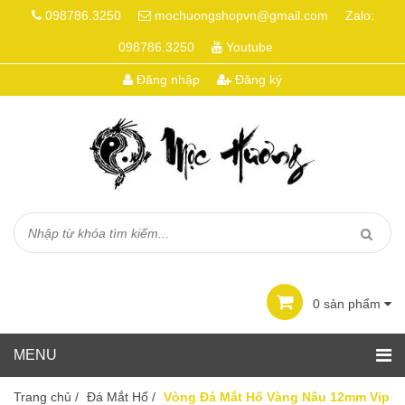
098786.3250
mochuongshopvn@gmail.com
Zalo:
098786.3250
Youtube
Đăng nhập
Đăng ký
0
sản phẩm
Trang chủ
/
Đá Mắt Hổ
/
Vòng Đá Mắt Hổ Vàng Nâu 12mm Vip