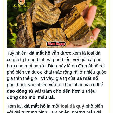
Tuy nhiên,
đá mắt hổ
vẫn được xem là loại đá
có giá trị trung bình và phổ biến, với giá cả phù
hợp cho mọi người. Điều này là do đá mắt hổ rất
phổ biến và được khai thác rộng rãi ở nhiều quốc
gia trên thế giới. Vì vậy, giá trị của
đá mắt hổ
phụ thuộc vào nhiều yếu tố khác nhau và có thể
dao động từ vài trăm cho đến hơn 1 triệu
đồng cho mỗi mẫu đá.
Tóm lại,
đá mắt hổ
là một
loại đá quý
phổ biến
với giá trị trung bình. Tuy nhiên, những mẫu đá