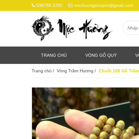
098786.3250
mochuongshopvn@gmail.com
TRANG CHỦ
VÒNG GỖ QUÝ
V
Trang chủ
/
Vòng Trầm Hương
/
Chuỗi 108 Gỗ Trầm