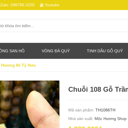
Zalo:
098786.3250
Youtube
ÒNG SAN HÔ
VÒNG ĐÁ QUÝ
TINH DẦU GỖ QUÝ
 Hương 6li Tỳ Hưu
Chuỗi 108 Gỗ Trầ
Mã sản phẩm:
TH1086TH
Nhà sản xuất:
Mộc Hương Shop