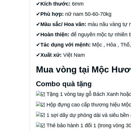
✔
Kích thước:
6mm
✔
Phù hợp:
nữ nam 50-60-70kg
✔
Màu sắc/ Hoa văn:
màu nâu vàng tự n
✔
Hoàn thiện:
để nguyên mộc tự nhiên 
✔
Tác dụng với mệnh:
Mộc , Hỏa , Thổ,
✔
Xuất xứ:
Việt Nam
Mua vòng tại Mộc Hươ
Combo quà tặng
Tặng 1 vòng tay gỗ Bách Xanh hoặc
Hộp đựng cao cấp thương hiệu M
1 sợi dây dự phòng dài và siêu bền 
Thẻ bảo hành 1 đổi 1 (trong vòng 3