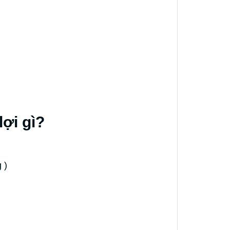
ợi gì?
g )