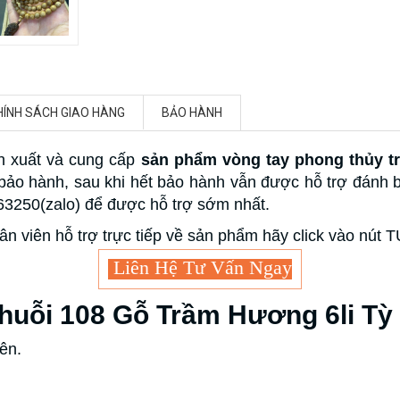
HÍNH SÁCH GIAO HÀNG
BẢO HÀNH
n xuất và cung cấp
sản phẩm vòng tay phong thủy t
n bảo hành, sau khi hết bảo hành vẫn được hỗ trợ đánh
863250(zalo) để được hỗ trợ sớm nhất.
ân viên hỗ trợ trực tiếp về sản phẩm hãy click vào nút
Liên Hệ Tư Vấn Ngay
huỗi 108 Gỗ Trầm Hương 6li T
ên.