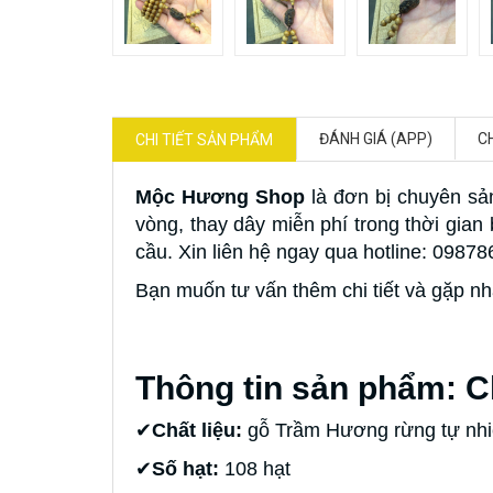
ĐÁNH GIÁ (APP)
C
CHI TIẾT SẢN PHẨM
Mộc Hương Shop
là đơn bị chuyên sả
vòng, thay dây miễn phí trong thời gia
cầu. Xin liên hệ ngay qua hotline: 0987
Bạn muốn tư vấn thêm chi tiết và gặp nh
Thông tin sản phẩm: C
✔
Chất liệu:
gỗ Trầm Hương rừng tự nhi
✔
Số hạt:
108 hạt